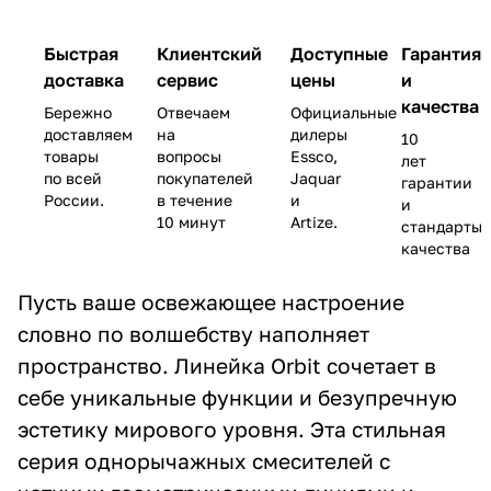
Быстрая
Клиентский
Доступные
Гарантия
доставка
сервис
цены
и
качества
Бережно
Отвечаем
Официальные
доставляем
на
дилеры
10
товары
вопросы
Essco,
лет
по всей
покупателей
Jaquar
гарантии
России.
в течение
и
и
10 минут
Artize.
стандарты
качества
Пусть ваше освежающее настроение
словно по волшебству наполняет
пространство. Линейка Orbit сочетает в
себе уникальные функции и безупречную
эстетику мирового уровня. Эта стильная
серия однорычажных смесителей с