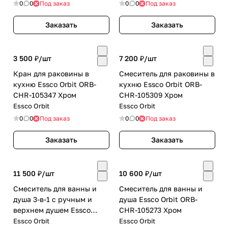
0
0
Под заказ
0
0
Под заказ
Заказать
Заказать
3 500 ₽/
шт
7 200 ₽/
шт
Кран для раковины в
Смеситель для раковины в
кухню Essco Orbit ORB-
кухню Essco Orbit ORB-
CHR-105347 Хром
CHR-105309 Хром
Essco Orbit
Essco Orbit
0
0
Под заказ
0
0
Под заказ
Заказать
Заказать
11 500 ₽/
шт
10 600 ₽/
шт
Смеситель для ванны и
Смеситель для ванны и
душа 3-в-1 с ручным и
душа Essco Orbit ORB-
верхнем душем Essco
CHR-105273 Хром
Orbit ORB-CHR-105281
Essco Orbit
Essco Orbit