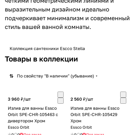
четкими геометрическими линиями и
выразительным дизайном идеально
подчеркивает минимализм и современный
стиль вашей ванной комнаты.
Коллекция сантехники Escco Stella
Товары в коллекции
По свойству "В наличии" (убывание)
3 960 ₽/
шт
2 560 ₽/
шт
Излив для ванны Essco
Излив для ванны Essco
Orbit SPE-CHR-105463 с
Orbit SPE-CHR-105429
дивертором Хром
Хром
Essco Orbit
Essco Orbit
0
0
Под заказ
0
0
Под заказ