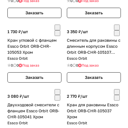
0
0
Под заказ
0
0
Под заказ
Заказать
Заказать
1 730 ₽/
шт
3 350 ₽/
шт
Кран угловой с фланцем
Смеситель для раковины с
Essco Orbit ORB-CHR-
длинным корпусом Essco
105053 Хром
Orbit ORB-CHR-105107
Хром
Essco Orbit
Essco Orbit
0
0
Под заказ
0
0
Под заказ
Заказать
Заказать
3 080 ₽/
шт
2 770 ₽/
шт
Двухходовой смесители с
Кран для раковины Essco
фланцем Essco Orbit ORB-
Orbit ORB-CHR-105037
CHR-105041 Хром
Хром
Essco Orbit
Essco Orbit