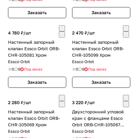
Заказать
Заказать
4 780 ₽/
шт
2 470 ₽/
шт
Настенный запорный
Настенный запорный
клапан Essco Orbit ORB-
клапан Essco Orbit ORB-
CHR-105081 Хром
CHR-105099 Хром
Essco Orbit
Essco Orbit
0
0
Под заказ
0
0
Под заказ
Заказать
Заказать
2 280 ₽/
шт
3 220 ₽/
шт
Настенный запорный
Двухсторонний угловой
клапан Essco Orbit ORB-
кран с фланцами Essco
CHR-105069 Хром
Orbit ORB-CHR-105067
Хром
Essco Orbit
Essco Orbit