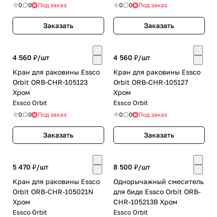
Хром
0
0
Под заказ
0
0
Под заказ
Заказать
Заказать
4 560 ₽/
шт
4 560 ₽/
шт
Кран для раковины Essco
Кран для раковины Essco
Orbit ORB-CHR-105123
Orbit ORB-CHR-105127
Хром
Хром
Essco Orbit
Essco Orbit
0
0
Под заказ
0
0
Под заказ
Заказать
Заказать
5 470 ₽/
шт
8 500 ₽/
шт
Кран для раковины Essco
Однорычажный смеситель
Orbit ORB-CHR-105021N
для биде Essco Orbit ORB-
Хром
CHR-105213B Хром
Essco Orbit
Essco Orbit