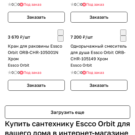
0
0
Под заказ
0
0
Под заказ
Заказать
Заказать
3 670 ₽/
шт
7 200 ₽/
шт
Кран для раковины Essco
Однорычажный смеситель
Orbit ORB-CHR-105001N
для душа Essco Orbit ORB-
Хром
CHR-105149 Хром
Essco Orbit
Essco Orbit
0
0
Под заказ
0
0
Под заказ
Заказать
Заказать
Загрузить еще
Купить сантехнику Escco Orbit для
вашего дома в интернет-магазине