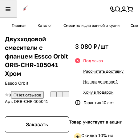
Главная
Каталог
Смесители для ванной и кухни
Сме
Двухходовой
3 080 ₽/
шт
смесители с
фланцем Essco Orbit
Под заказ
ORB-CHR-105041
Рассчитать доставку
Хром
Нашли дешевле?
Essco Orbit
Хочу в подарок
0
Нет отзывов
Арт.
ORB-CHR-105041
Гарантия 10 лет
Товар участвует в акции
Заказать
Скидка 10% на