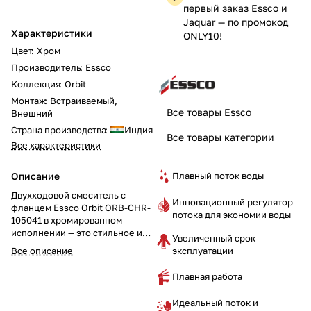
первый заказ Essco и
Jaquar — по промокод
Характеристики
ONLY10!
Цвет
:
Хром
Производитель
:
Essco
Коллекция
:
Orbit
Монтаж
:
Встраиваемый,
Все товары Essco
Внешний
Страна производства
:
Индия
Все товары категории
Все характеристики
Плавный поток воды
Описание
Двухходовой смеситель с
Инновационный регулятор
фланцем Essco Orbit ORB-CHR-
потока для экономии воды
105041 в хромированном
исполнении — это стильное и
Увеличенный срок
практичное решение для вашей
эксплуатации
Все описание
ванной комнаты. Современный
дизайн с прямыми линиями и
Плавная работа
настенный монтаж делают этот
смеситель идеальным
Идеальный поток и
элементом любого интерьера.