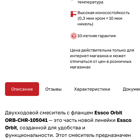
температура
Закажите этот смеситель уже
сегодня и добавьте удобство и
Высокая износостойкость
стиль в вашу ванную!
(0,3 мкм хром + 10 мкм
никель)
10-летняя гарантия
Цена действительна только для
интернет-магазина и может
отличаться от цен в розничных
магазинах
Описание
Отзывы
Характеристики
Докуме
Двухходовой смеситель с фланцем
Essco Orbit
ORB-CHR-105041
— это часть новой линейки
Essco
Orbit
, созданной для удобства и
функциональности. Этот смеситель предназначен