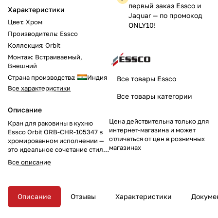
первый заказ Essco и
Характеристики
Jaquar — по промокод
Цвет
:
Хром
ONLY10!
Производитель
:
Essco
Коллекция
:
Orbit
Монтаж
:
Встраиваемый,
Внешний
Страна производства
:
Индия
Все товары Essco
Все характеристики
Все товары категории
Описание
Цена действительна только для
Кран для раковины в кухню
интернет-магазина и может
Essco Orbit ORB-CHR-105347 в
отличаться от цен в розничных
хромированном исполнении —
магазинах
это идеальное сочетание стиля
и практичности для вашей
Все описание
кухни. Смелый дизайн с
прямыми линиями и настенный
монтаж делают этот кран
незаменимым элементом
Описание
Отзывы
Характеристики
Докуме
вашего интерьера. Закажите
его уже сегодня и добавьте