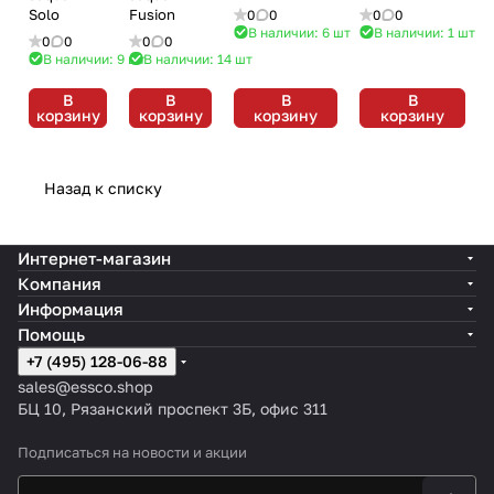
Prime
CHR-
CHR-179BPM
CHR-
Solo
FUS-CHR-
Fusion
0
0
0
0
10173BPM
Хром
В наличии: 6
шт
В наличии: 1
шт
6319B
29163
0
0
0
0
Хром
Хром
Хром
В наличии: 9
шт
В наличии: 14
шт
В
В
В
В
корзину
корзину
корзину
корзину
Назад к списку
Интернет-магазин
Компания
Информация
Помощь
+7 (495) 128-06-88
sales@essco.shop
БЦ 10, Рязанский проспект 3Б, офис 311
Подписаться
на новости и акции