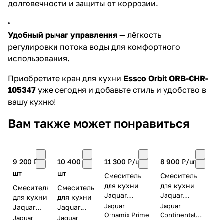
долговечности и защиты от коррозии.
Удобный рычаг управления
— лёгкость
регулировки потока воды для комфортного
использования.
Приобретите кран для кухни
Essco Orbit ORB-CHR-
105347
уже сегодня и добавьте стиль и удобство в
вашу кухню!
Вам также может понравиться
9 200 ₽/
10 400 ₽/
11 300 ₽/
шт
8 900 ₽/
шт
шт
шт
Смеситель
Смеситель
для кухни
для кухни
Смеситель
Смеситель
Jaquar
Jaquar
для кухни
для кухни
Ornamix
Continental
Jaquar
Jaquar
Jaquar
Jaquar
Prime ORP-
Ornamix Prime
Prime COP-
Continental
Solo SOL-
Fusion
Jaquar
Jaquar