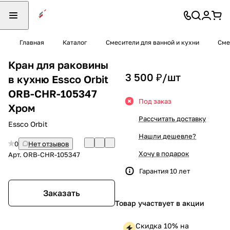
Главная
Каталог
Смесители для ванной и кухни
Сме
Кран для раковины
3 500 ₽/
шт
в кухню Essco Orbit
ORB-CHR-105347
Под заказ
Хром
Рассчитать доставку
Essco Orbit
Нашли дешевле?
0
Нет отзывов
Хочу в подарок
Арт.
ORB-CHR-105347
Гарантия 10 лет
Заказать
Товар участвует в акции
Скидка 10% на