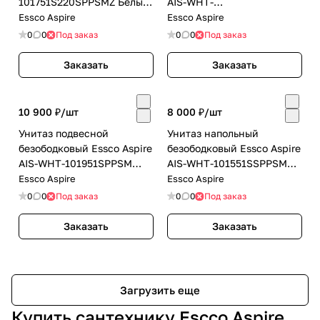
101751S220SPPSMZ Белый
AIS-WHT-
с бачком
101955P180SPPSM Белый
Essco Aspire
Essco Aspire
0
0
Под заказ
0
0
Под заказ
Заказать
Заказать
10 900 ₽/
шт
8 000 ₽/
шт
Унитаз подвесной
Унитаз напольный
безободковый Essco Aspire
безободковый Essco Aspire
AIS-WHT-101951SPPSM
AIS-WHT-101551SSPPSM
Белый
Белый
Essco Aspire
Essco Aspire
0
0
Под заказ
0
0
Под заказ
Заказать
Заказать
Загрузить еще
Купить сантехнику Escco Aspire