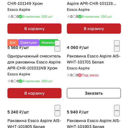
CHR-101149 Хром
Aspire APR-CHR-101119
Хром
Essco Aspire
Essco Aspire
0
0
В наличии: 100
шт
0
0
В наличии: 150
шт
В корзину
В корзину
Хит
Советуем
Новинка
5 560 ₽/
шт
4 060 ₽/
шт
Однорычажный смеситель
Раковина Essco Aspire AIS-
для раковины Essco Aspire
WHT-101701 Белая
APR-CHR-101011NB Хром
Essco Aspire
Essco Aspire
0
0
Под заказ
0
0
В наличии: 350
шт
В корзину
Заказать
5 240 ₽/
шт
5 940 ₽/
шт
Раковина Essco Aspire AIS-
Раковина Essco Aspire AIS-
WHT-101905 Белая
WHT-101903 Белая