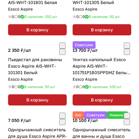
AIS-WHT-101801 Белая
WHT-101305 Белый
Essco Aspire
Essco Aspire
0
0
В наличии: 150
шт
0
0
В наличии: 50
шт
В корзину
В корзину
Советуем
2 350 ₽/
шт
13 700 ₽/
шт
Пьедестал для раковины
Унитаз напольный Essco
Essco Aspire AIS-WHT-
Aspire AIS-WHT-
101301 Белый
101751P180SPPSMZ Белый
с бачком
Essco Aspire
Essco Aspire
0
0
В наличии: 50
шт
0
0
В наличии: 100
шт
В корзину
В корзину
Хит
Советуем
Новинка
7 050 ₽/
шт
10 100 ₽/
шт
Однорычажный смеситель
Однорычажный смеситель
для душа Essco Aspire APR-
для ванны и душа Essco