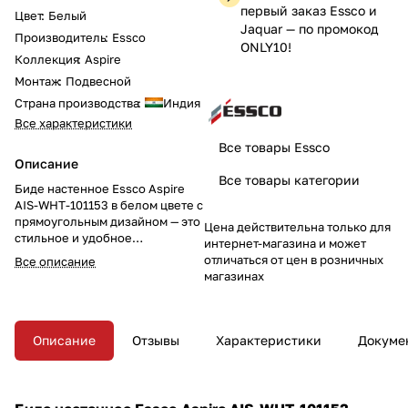
первый заказ Essco и
Цвет
:
Белый
Jaquar — по промокод
Производитель
:
Essco
ONLY10!
Коллекция
:
Aspire
Монтаж
:
Подвесной
Страна производства
:
Индия
Все характеристики
Все товары Essco
Описание
Все товары категории
Биде настенное Essco Aspire
AIS-WHT-101153 в белом цвете с
прямоугольным дизайном — это
Цена действительна только для
стильное и удобное
интернет-магазина и может
дополнение для вашего
отличаться от цен в розничных
Все описание
санузла. Оборудовано
магазинах
отверстием для перелива,
отверстием для смесителя и
антибактериальным покрытием,
что обеспечивает
Описание
Отзывы
Характеристики
Докуме
гигиеничность и практичность.
Обновите свой санузел этим
современным биде с
комплектом крепежных