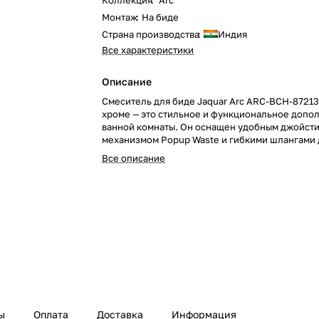
Коллекция
:
Arc
Монтаж
:
На биде
Страна производства
:
Индия
Все характеристики
Описание
Смеситель для биде Jaquar Arc ARC-BCH-87213
хроме — это стильное и функциональное допо
ванной комнаты. Он оснащен удобным джойст
механизмом Popup Waste и гибкими шлангами 
мм для легкости установки и комфорта исполь
Все описание
ы
Оплата
Доставка
Информация