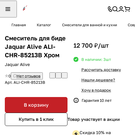
Главная
Каталог
Смесители для ванной и кухни
Сов
Смеситель для биде
12 700 ₽/
шт
Jaquar Alive ALI-
CHR-85213B Хром
В наличии: 3
шт
Jaquar Alive
Рассчитать доставку
0
Нет отзывов
Нашли дешевле?
Арт.
ALI-CHR-85213B
Хочу в подарок
Гарантия 10 лет
В корзину
Купить в 1 клик
Товар участвует в акции
Скидка 10% на