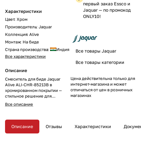
первый заказ Essco и
Jaquar — по промокод
Характеристики
ONLY10!
Цвет
:
Хром
Производитель
:
Jaquar
Коллекция
:
Alive
Монтаж
:
На биде
Страна производства
:
Индия
Все товары Jaquar
Все характеристики
Все товары категории
Описание
Цена действительна только для
Смеситель для биде Jaquar
интернет-магазина и может
Alive ALI-CHR-85213B в
отличаться от цен в розничных
хромированном покрытии —
магазинах
стильное решение для
удобного использования.
Все описание
Однорычажный дизайн и
донный клапан обеспечивают
комфорт и практичность в
эксплуатации.
Описание
Отзывы
Характеристики
Докуме