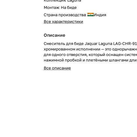
Коллекция
:
Laguna
Монтаж
:
На биде
Страна производства
:
Индия
Все характеристики
Описание
Смеситель для биде Jaquar Laguna LAG-CHR-91
хромированном исполнении — это однорычажн
для одного отверстия, который оснащен систе
нажимной пробкой и плетёными шлангами дли
Добавьте элегантность и удобство в вашу ванн
Все описание