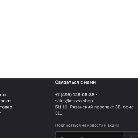
Связаться с нами
аты
+7 (495) 128-06-88
тавки
sales@essco.shop
 товар
БЦ 10, Рязанский проспект 3Б, офис
т
311
Подписаться
на новости и акции