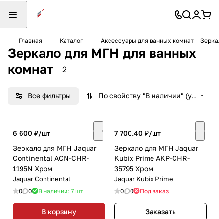
Главная
Каталог
Аксессуары для ванных комнат
Зерка
Зеркало для МГН для ванных
комнат
2
Все фильтры
По свойству "В наличии" (убывание)
6 600 ₽/
шт
7 700.40 ₽/
шт
Зеркало для МГН Jaquar
Зеркало для МГН Jaquar
Continental ACN-CHR-
Kubix Prime AKP-CHR-
1195N Хром
35795 Хром
Jaquar Continental
Jaquar Kubix Prime
0
0
В наличии: 7
шт
0
0
Под заказ
В корзину
Заказать