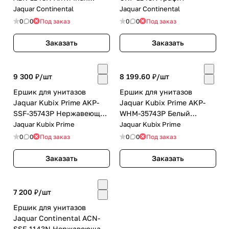
бронза
Jaquar Continental
Jaquar Continental
0
0
Под заказ
0
0
Под заказ
Заказать
Заказать
9 300 ₽/
шт
8 199.60 ₽/
шт
Ершик для унитазов
Ершик для унитазов
Jaquar Kubix Prime AKP-
Jaquar Kubix Prime AKP-
SSF-35743P Нержавеющая
WHM-35743P Белый
сталь
матовый
Jaquar Kubix Prime
Jaquar Kubix Prime
0
0
Под заказ
0
0
Под заказ
Заказать
Заказать
7 200 ₽/
шт
Ершик для унитазов
Jaquar Continental ACN-
SSF-1143N Нержавеющая