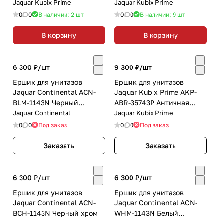
матовый
Jaquar Kubix Prime
Jaquar Kubix Prime
0
0
В наличии: 2
шт
0
0
В наличии: 9
шт
В корзину
В корзину
6 300 ₽/
шт
9 300 ₽/
шт
Ершик для унитазов
Ершик для унитазов
Jaquar Continental ACN-
Jaquar Kubix Prime AKP-
BLM-1143N Черный
ABR-35743P Античная
матовый
бронза
Jaquar Continental
Jaquar Kubix Prime
0
0
Под заказ
0
0
Под заказ
Заказать
Заказать
6 300 ₽/
шт
6 300 ₽/
шт
Ершик для унитазов
Ершик для унитазов
Jaquar Continental ACN-
Jaquar Continental ACN-
BCH-1143N Черный хром
WHM-1143N Белый