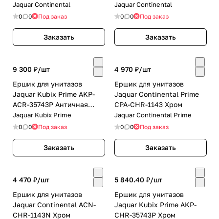
матовый
Jaquar Continental
Jaquar Continental
0
0
Под заказ
0
0
Под заказ
Заказать
Заказать
9 300 ₽/
шт
4 970 ₽/
шт
Ершик для унитазов
Ершик для унитазов
Jaquar Kubix Prime AKP-
Jaquar Continental Prime
ACR-35743P Античная
CPA-CHR-1143 Хром
медь
Jaquar Kubix Prime
Jaquar Continental Prime
0
0
Под заказ
0
0
Под заказ
Заказать
Заказать
4 470 ₽/
шт
5 840.40 ₽/
шт
Ершик для унитазов
Ершик для унитазов
Jaquar Continental ACN-
Jaquar Kubix Prime AKP-
CHR-1143N Хром
CHR-35743P Хром