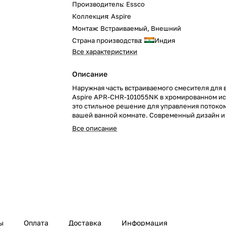
Производитель
:
Essco
Коллекция
:
Aspire
Монтаж
:
Встраиваемый, Внешний
Страна производства
:
Индия
Все характеристики
Описание
Наружная часть встраиваемого смесителя для 
Aspire APR-CHR-101055NK в хромированном и
это стильное решение для управления потоком
вашей ванной комнате. Современный дизайн и
конструкция делают этот элемент отличным в
Все описание
любого интерьера. Закажите эту наружную час
уже сегодня и добавьте элегантность и функци
вашу ванную комнату!
ы
Оплата
Доставка
Информация