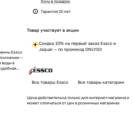
Хочу в подарок
Гарантия 10 лет
Товар участвует в акции
Скидка 10% на первый заказ Essco и
Jaquar — по промокод ONLY10!
ванны Essco
сполнении —
 воды в
 удобная
ыбором для
ть смесителя
Все товары Essco
Все товары категории
ональность в
Цена действительна только для интернет-магазина и
может отличаться от цен в розничных магазинах