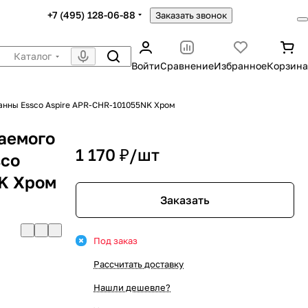
+7 (495) 128-06-88
Заказать звонок
Каталог
Войти
Сравнение
Избранное
Корзина
анны Essco Aspire APR-CHR-101055NK Хром
аемого
1 170 ₽/
шт
sco
K Хром
Заказать
Под заказ
Рассчитать доставку
Нашли дешевле?