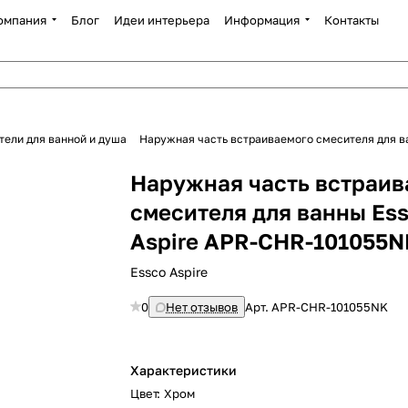
омпания
Блог
Идеи интерьера
Информация
Контакты
тели для ванной и душа
Наружная часть встраиваемого смесителя для в
Наружная часть встраив
смесителя для ванны Es
Aspire APR-CHR-101055N
Essco Aspire
0
Нет отзывов
Арт.
APR-CHR-101055NK
Характеристики
Цвет
:
Хром