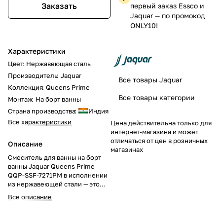
Заказать
первый заказ Essco и
Jaquar — по промокод
ONLY10!
Характеристики
Цвет
:
Нержавеющая сталь
Производитель
:
Jaquar
Все товары Jaquar
Коллекция
:
Queens Prime
Все товары категории
Монтаж
:
На борт ванны
Страна производства
:
Индия
Все характеристики
Цена действительна только для
интернет-магазина и может
отличаться от цен в розничных
Описание
магазинах
Смеситель для ванны на борт
ванны Jaquar Queens Prime
QQP-SSF-7271PM в исполнении
из нержавеющей стали — это
прочное и стильное решение
Все описание
для вашей ванной. Добавьте
функциональность и
элегантный акцент в интерьер