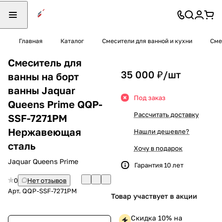
Главная
Каталог
Смесители для ванной и кухни
Сме
Смеситель для
35 000 ₽/
шт
ванны на борт
ванны Jaquar
Под заказ
Queens Prime QQP-
Рассчитать доставку
SSF-7271PM
Нержавеющая
Нашли дешевле?
сталь
Хочу в подарок
Jaquar Queens Prime
Гарантия 10 лет
0
Нет отзывов
Арт.
QQP-SSF-7271PM
Товар участвует в акции
Скидка 10% на