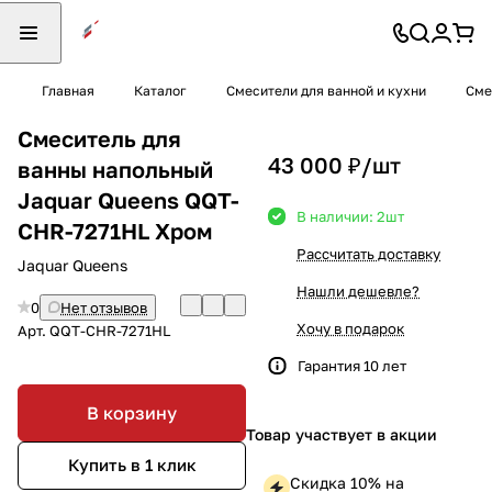
Главная
Каталог
Смесители для ванной и кухни
Сме
Смеситель для
43 000 ₽/
шт
ванны напольный
Jaquar Queens QQT-
В наличии: 2
шт
CHR-7271HL Хром
Рассчитать доставку
Jaquar Queens
Нашли дешевле?
0
Нет отзывов
Хочу в подарок
Арт.
QQT-CHR-7271HL
Гарантия 10 лет
В корзину
Товар участвует в акции
Купить в 1 клик
Скидка 10% на