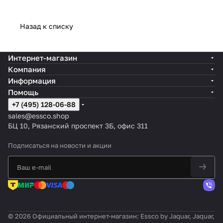
Хром
ABR-
CHR-
Хром
15125PM
15125PM
Назад к списку
Античная
Хром
бронза
Интернет-магазин
Компания
Информация
Помощь
+7 (495) 128-06-88
sales@essco.shop
БЦ 10, Рязанский проспект 3Б, офис 311
Подписаться
на новости и акции
© 2026 Официальный интернет-магазин: Essco by Jaquar, Jaquar,