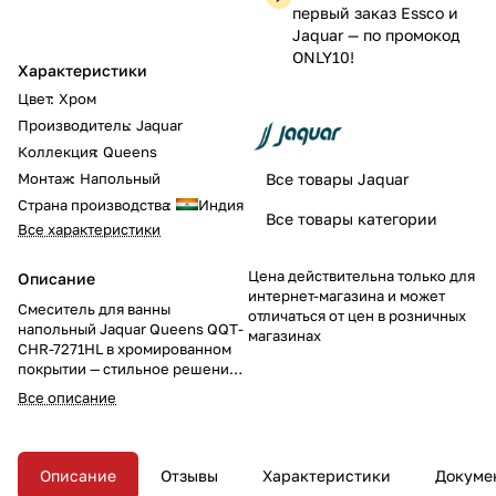
первый заказ Essco и
Jaquar — по промокод
ONLY10!
Характеристики
Цвет
:
Хром
Производитель
:
Jaquar
Коллекция
:
Queens
Монтаж
:
Напольный
Все товары Jaquar
Страна производства
:
Индия
Все товары категории
Все характеристики
Цена действительна только для
Описание
интернет-магазина и может
Смеситель для ванны
отличаться от цен в розничных
напольный Jaquar Queens QQT-
магазинах
CHR-7271HL в хромированном
покрытии — стильное решение
для вашей ванной комнаты.
Все описание
Высокие стойки 950 мм и
держатель для ручного душа
создают утончённый акцент и
обеспечивают удобство в
Описание
Отзывы
Характеристики
Докуме
использовании.