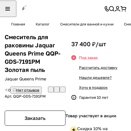
Главная
Каталог
Смесители для ванной и кухни
Сме
Смеситель для
37 400 ₽/
шт
раковины Jaquar
Queens Prime QQP-
Под заказ
GDS-7191PM
Рассчитать доставку
Золотая пыль
Нашли дешевле?
Jaquar Queens Prime
Хочу в подарок
0
Нет отзывов
Арт.
QQP-GDS-7191PM
Гарантия 10 лет
Товар участвует в акции
Заказать
Скидка 10% на