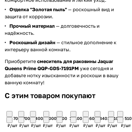
комфортное использование и лёгкий уход.
Отделка "Золотая пыль"
— роскошный вид и
защита от коррозии.
Прочный материал
— долговечность и
надёжность.
Роскошный дизайн
— стильное дополнение к
интерьеру ванной комнаты.
Приобретите
смеситель для раковины Jaquar
Queens Prime QQP-GDS-7191PM
уже сегодня и
добавьте нотку изысканности и роскоши в вашу
ванную комнату!
С этим товаром покупают
13 700
7 700
8 400
21 000
7 300
17 100
10 600
5 840
20 100
5 510
₽/
шт
₽/
шт
₽/
шт
₽/
шт
₽/
шт
₽/
шт
₽/
шт
₽/
шт
₽/
шт
₽/
шт