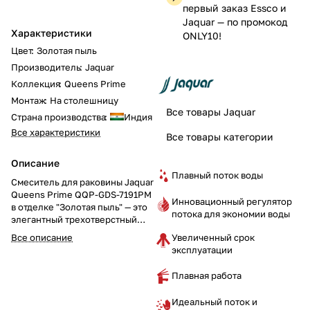
первый заказ Essco и
Jaquar — по промокод
Характеристики
ONLY10!
Цвет
:
Золотая пыль
Производитель
:
Jaquar
Коллекция
:
Queens Prime
Монтаж
:
На столешницу
Все товары Jaquar
Страна производства
:
Индия
Все характеристики
Все товары категории
Описание
Плавный поток воды
Смеситель для раковины Jaquar
Queens Prime QQP-GDS-7191PM
Инновационный регулятор
в отделке "Золотая пыль" — это
потока для экономии воды
элегантный трехотверстный
смеситель с механизмом для
Увеличенный срок
Все описание
слива (Popup). Добавьте
эксплуатации
роскошь и тепло в вашу ванную
комнату. Закажите этот
Плавная работа
смеситель уже сегодня и
подчеркните изысканность
Идеальный поток и
вашего интерьера!