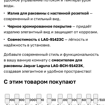
удобное управление потоком и температурой
воды.
Излив для раковины с настенной розеткой
—
современный и стильный вид.
Черное хромированное покрытие
— придаёт
изделию элегантный вид и защищает от коррозии.
Совместимость с LAG-91423C
— лёгкость и
надёжность в установке.
Добавьте современный стиль и функциональность
в вашу ванную комнату с
смесителем для
раковины Jaquar Laguna LAG-BCH-91423K
,
создавая элегантное и удобное пространство!
С этим товаром покупают
7 900
9 300
21 000
7 200
6 500
17 100
8 600
11 600
5 840
5 510