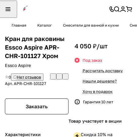
Главная
Каталог
Смесители для ванной и кухни
Сме
Кран для раковины
4 050 ₽/
шт
Essco Aspire APR-
CHR-101127 Хром
Под заказ
Essco Aspire
Рассчитать доставку
0
Нет отзывов
Нашли дешевле?
Арт.
APR-CHR-101127
Хочу в подарок
Гарантия 10 лет
Заказать
Товар участвует в акции
Характеристики
Скидка 10% на