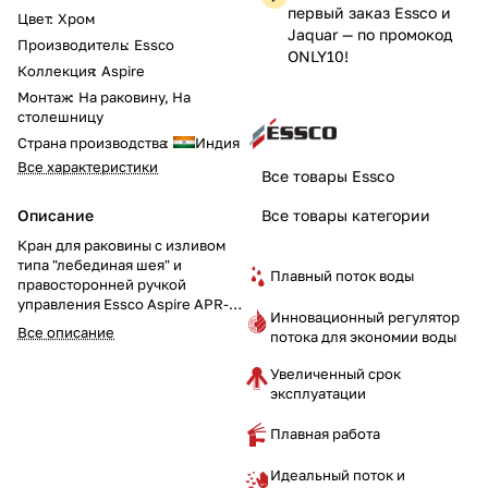
первый заказ Essco и
Цвет
:
Хром
Jaquar — по промокод
Производитель
:
Essco
ONLY10!
Коллекция
:
Aspire
Монтаж
:
На раковину, На
столешницу
Страна производства
:
Индия
Все характеристики
Все товары Essco
Описание
Все товары категории
Кран для раковины с изливом
типа "лебединая шея" и
Плавный поток воды
правосторонней ручкой
управления Essco Aspire APR-
Инновационный регулятор
CHR-101127 в хромированном
Все описание
потока для экономии воды
исполнении — это элегантное и
практичное решение для вашей
Увеличенный срок
ванной комнаты. Высокий излив
эксплуатации
и современный
минималистичный дизайн
Плавная работа
подчёркивают стиль и удобство
использования. Закажите этот
Идеальный поток и
кран уже сегодня и добавьте