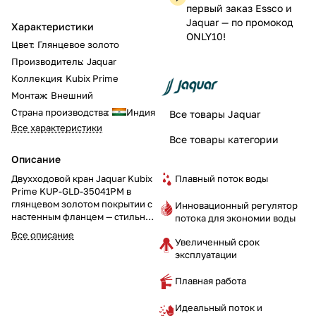
первый заказ Essco и
Jaquar — по промокод
Характеристики
ONLY10!
Цвет
:
Глянцевое золото
Производитель
:
Jaquar
Коллекция
:
Kubix Prime
Монтаж
:
Внешний
Страна производства
:
Индия
Все товары Jaquar
Все характеристики
Все товары категории
Описание
Плавный поток воды
Двухходовой кран Jaquar Kubix
Prime KUP-GLD-35041PM в
глянцевом золотом покрытии с
Инновационный регулятор
настенным фланцем — стильное
потока для экономии воды
и роскошное решение для
Все описание
Увеличенный срок
вашей ванной комнаты. Этот
эксплуатации
кран добавит сияющий акцент и
подчеркнёт элегантность
интерьера.
Плавная работа
Идеальный поток и