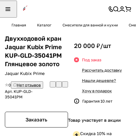
Главная
Каталог
Смесители для ванной и кухни
Сме
Двухходовой кран
20 000 ₽/
шт
Jaquar Kubix Prime
KUP-GLD-35041PM
Под заказ
Глянцевое золото
Рассчитать доставку
Jaquar Kubix Prime
Нашли дешевле?
0
Нет отзывов
Хочу в подарок
Арт.
KUP-GLD-
35041PM
Гарантия 10 лет
Заказать
Товар участвует в акции
Скидка 10% на