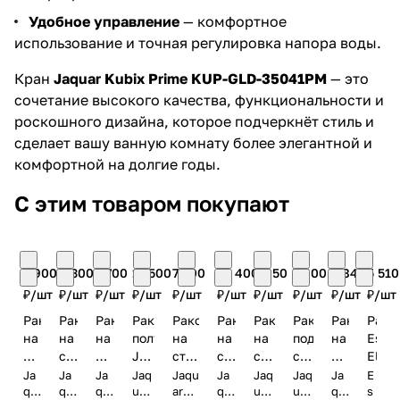
Удобное управление
— комфортное
использование и точная регулировка напора воды.
Кран
Jaquar Kubix Prime KUP-GLD-35041PM
— это
сочетание высокого качества, функциональности и
роскошного дизайна, которое подчеркнёт стиль и
сделает вашу ванную комнату более элегантной и
комфортной на долгие годы.
С этим товаром покупают
7 900
9 300
7 700
11 500
7 200
10 400
5 050
7 400
5 840
5 510
₽/
шт
₽/
шт
₽/
шт
₽/
шт
₽/
шт
₽/
шт
₽/
шт
₽/
шт
₽/
шт
₽/
шт
Раковина
Раковина
Раковина
Раковина
Раковина
Раковина
Раковина
Раковина
Раковина
Рако
на
на
на
полувстраиваемая
на
на
на
под
на
Essc
столешницу
столешницу
столешницу
Jaquar
столешницу,
столешницу
столешницу
столешницу
столешниц
Elem
Jaquar
Jaquar
Jaquar
Florentine
подвесная
Jaquar
Jaquar
Jaquar
Jaquar
ECS-
Ja
Ja
Ja
Jaq
Jaqu
Ja
Jaq
Jaq
Ja
E
JDR
qu
JDR
qu
JDR
qu
FLS-
uar
Jaquar
ar
Fonte
qu
Continental
uar
Laguna
uar
Aria
qu
WHT
s