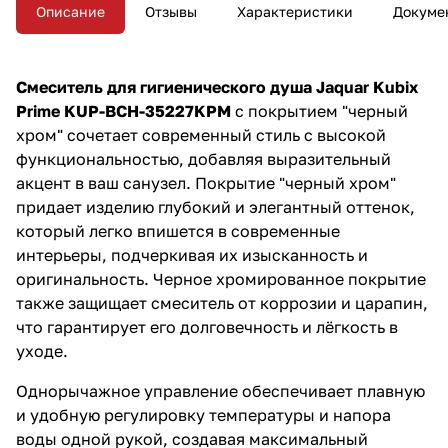
покрытие добавляют
Описание
Отзывы
Характеристики
Докуме
выразительный акцент в
интерьер, создавая атмосферу
современного минимализма.
Смеситель для гигиенического душа Jaquar Kubix
Prime KUP-BCH-35227KPM
с покрытием "черный
хром" сочетает современный стиль с высокой
функциональностью, добавляя выразительный
акцент в ваш санузел. Покрытие "черный хром"
придает изделию глубокий и элегантный оттенок,
который легко впишется в современные
интерьеры, подчеркивая их изысканность и
оригинальность. Черное хромированное покрытие
также защищает смеситель от коррозии и царапин,
что гарантирует его долговечность и лёгкость в
уходе.
Однорычажное управление обеспечивает плавную
и удобную регулировку температуры и напора
воды одной рукой, создавая максимальный