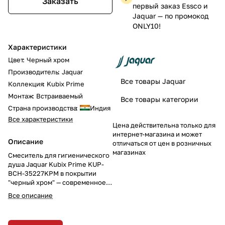
Заказать
первый заказ Essco и
Jaquar — по промокод
ONLY10!
Характеристики
Цвет
:
Черный хром
Производитель
:
Jaquar
Все товары Jaquar
Коллекция
:
Kubix Prime
Монтаж
:
Встраиваемый
Все товары категории
Страна производства
:
Индия
Все характеристики
Цена действительна только для
интернет-магазина и может
Описание
отличаться от цен в розничных
магазинах
Смеситель для гигиенического
душа Jaquar Kubix Prime KUP-
BCH-35227KPM в покрытии
"черный хром" — современное и
стильное решение для вашего
Все описание
санузла. Однорычажное
управление и элегантное
черное хромированное