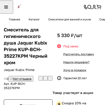
Главная
Каталог
Смесители для ванной и кухни
Сов
Смеситель для
5 330 ₽/
шт
гигиенического
душа Jaquar Kubix
Под заказ
Prime KUP-BCH-
Рассчитать доставку
35227KPM Черный
хром
Нашли дешевле?
Jaquar Kubix Prime
Хочу в подарок
Гарантия 10 лет
0
Нет отзывов
Арт.
KUP-BCH-
35227KPM
Товар участвует в акции
Скидка 10% на