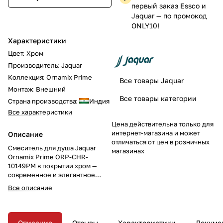
первый заказ Essco и
Jaquar — по промокод
ONLY10!
Характеристики
Цвет
:
Хром
Производитель
:
Jaquar
Коллекция
:
Ornamix Prime
Все товары Jaquar
Монтаж
:
Внешний
Все товары категории
Страна производства
:
Индия
Все характеристики
Цена действительна только для
интернет-магазина и может
Описание
отличаться от цен в розничных
Смеситель для душа Jaquar
магазинах
Ornamix Prime ORP-CHR-
10149PM в покрытии хром —
современное и элегантное
решение для вашей ванной
Все описание
комнаты. Однорычажный
смеситель для душа с
настенным монтажом придаёт
интерьеру стильный и
Описание
Отзывы
Характеристики
Докуме