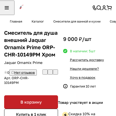
Главная
Каталог
Смесители для ванной и кухни
Сов
Смеситель для душа
9 000 ₽/
шт
внешний Jaquar
Ornamix Prime ORP-
В наличии: 5
шт
CHR-10149PM Хром
Рассчитать доставку
Jaquar Ornamix Prime
Нашли дешевле?
0
Нет отзывов
Хочу в подарок
Арт.
ORP-CHR-
10149PM
Гарантия 10 лет
В корзину
Товар участвует в акции
Скидка 10% на
Купить в 1 клик