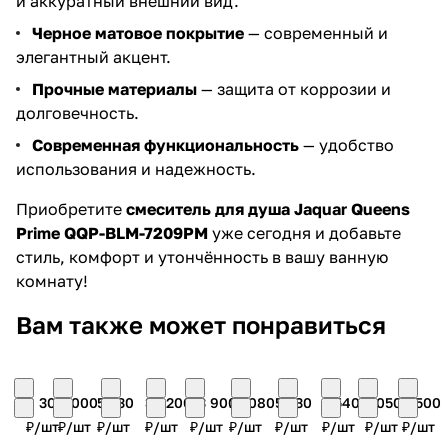
и аккуратный внешний вид.
Черное матовое покрытие
— современный и
элегантный акцент.
Прочные материалы
— защита от коррозии и
долговечность.
Современная функциональность
— удобство
использования и надежность.
Приобретите
смеситель для душа Jaquar Queens
Prime QQP-BLM-7209PM
уже сегодня и добавьте
стиль, комфорт и утончённость в вашу ванную
комнату!
Вам также может понравиться
8 300
9 000
5 530
38 200
23 900
12 080
5 330
2 540
7 050
9 500
₽/
шт
₽/
шт
₽/
шт
₽/
шт
₽/
шт
₽/
шт
₽/
шт
₽/
шт
₽/
шт
₽/
шт