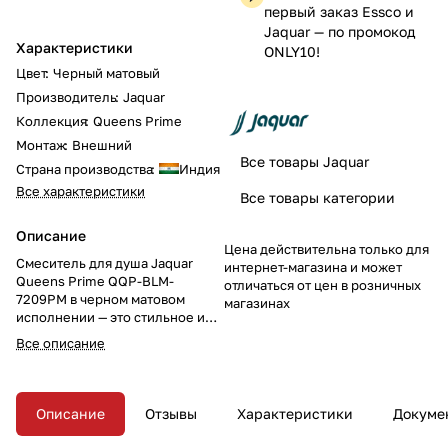
первый заказ Essco и
Jaquar — по промокод
Характеристики
ONLY10!
Цвет
:
Черный матовый
Производитель
:
Jaquar
Коллекция
:
Queens Prime
Монтаж
:
Внешний
Все товары Jaquar
Страна производства
:
Индия
Все характеристики
Все товары категории
Описание
Цена действительна только для
Смеситель для душа Jaquar
интернет-магазина и может
Queens Prime QQP-BLM-
отличаться от цен в розничных
7209PM в черном матовом
магазинах
исполнении — это стильное и
минималистичное решение для
Все описание
вашего душа. Встраиваемая
конструкция и утончённый
дизайн делают этот смеситель
идеальным выбором для
Описание
Отзывы
Характеристики
Докуме
современного интерьера.
Обновите вашу ванную комнату