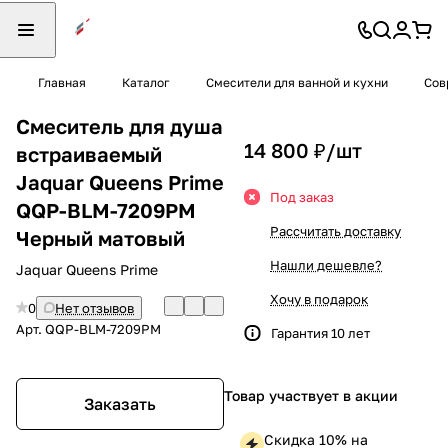
Главная
Каталог
Смесители для ванной и кухни
Сов
Смеситель для душа
14 800 ₽/
шт
встраиваемый
Jaquar Queens Prime
Под заказ
QQP-BLM-7209PM
Рассчитать доставку
Черный матовый
Нашли дешевле?
Jaquar Queens Prime
Хочу в подарок
0
Нет отзывов
Арт.
QQP-BLM-7209PM
Гарантия 10 лет
Товар участвует в акции
Заказать
Скидка 10% на