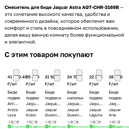
Смеситель для биде Jaquar Astra AQT-CHR-3169B
—
это сочетание высокого качества, удобства и
современного дизайна, которое обеспечит вам
комфорт и стиль в повседневном использовании,
делая вашу ванную комнату более функциональной
и элегантной.
С этим товаром покупают
41 900.40
25 400
21 500
24 700
22 200
28 800
₽/
шт
₽/
шт
₽/
шт
₽/
шт
₽/
шт
₽/
шт
Биде
Биде
Биде
Биде
Биде
Биде
подвесное
подвесное
подвесное
напольное
подвесное
подвесно
Artize
Jaquar
Jaquar
Jaquar
Jaquar
Jaquar
Lexa
Kubix
Queens
Queens
Laguna
Aria
Artize
Jaquar
Jaquar
Jaquar
Jaquar
Jaquar
LXS-
Lexa
KUS-
Kubix
Prime
Queens
Prime
Queens
LAS-
Laguna
ARS-
Aria
Prime
Prime
WHT-
WHT-
QPS-
QPS-
WHT-
WHT-
0
0
0
0
0
0
0
0
0
0
0
0
67153
35153
WHT-
WHT-
91153
39153
В наличии: 1
В наличии: 6
шт
В наличии: 8
шт
шт
В наличии: 5
шт
В наличии: 28
В наличи
шт