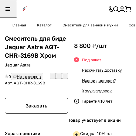
Главная
Каталог
Смесители для ванной и кухни
Сов
Смеситель для биде
8 800 ₽/
шт
Jaquar Astra AQT-
CHR-3169B Хром
Под заказ
Jaquar Astra
Рассчитать доставку
0
Нет отзывов
Нашли дешевле?
Арт.
AQT-CHR-3169B
Хочу в подарок
Гарантия 10 лет
Заказать
Товар участвует в акции
Характеристики
Скидка 10% на