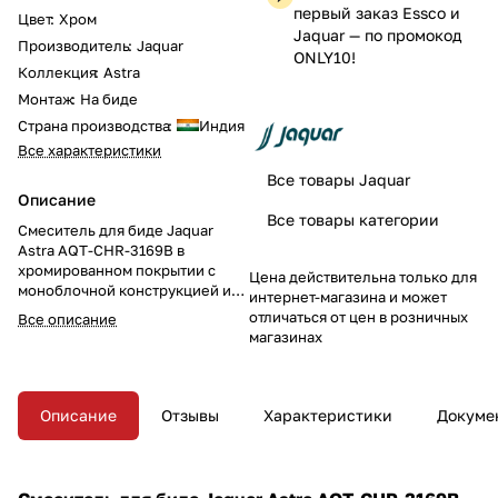
первый заказ Essco и
Цвет
:
Хром
Jaquar — по промокод
Производитель
:
Jaquar
ONLY10!
Коллекция
:
Astra
Монтаж
:
На биде
Страна производства
:
Индия
Все характеристики
Все товары Jaquar
Описание
Все товары категории
Смеситель для биде Jaquar
Astra AQT-CHR-3169B в
хромированном покрытии с
Цена действительна только для
моноблочной конструкцией и
интернет-магазина и может
донным клапаном — стильное и
отличаться от цен в розничных
Все описание
удобное решение для вашей
магазинах
ванной комнаты. Удобный
дизайн и гибкие подводки
делают использование
комфортным и устанавливают
Описание
Отзывы
Характеристики
Докуме
высокие стандарты качества.