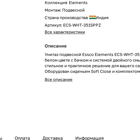
Коллекция
:
Elements
Монтаж
:
Подвесной
Страна производства
:
Индия
Артикул
:
ECS-WHT-351SPPZ
Все характеристики
Описание
Унитаз подвесной Essco Elements ECS-WHT-35
белом цвете с бачком и системой двойного смы
стильное и практичное решение для вашего са
Оборудован сиденьем Soft Close и комплектом
для быстрой установки, он сочетает комфорт и
Все описание
современность. Обновите свой санузел с этим
подвесным унитазом!
ы
Оплата
Доставка
Информация