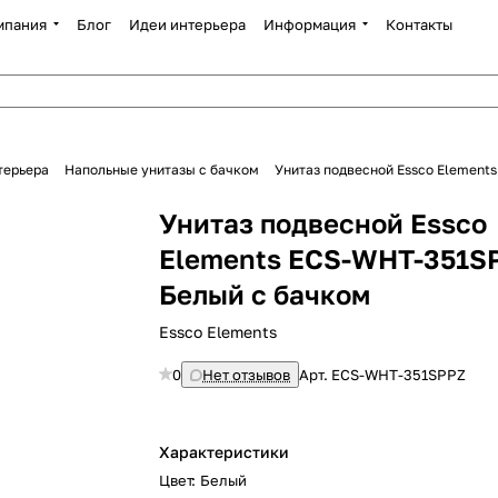
мпания
Блог
Идеи интерьера
Информация
Контакты
терьера
Напольные унитазы с бачком
Унитаз подвесной Essco Element
Унитаз подвесной Essco
Elements ECS-WHT-351S
Белый с бачком
Essco Elements
0
Нет отзывов
Арт.
ECS-WHT-351SPPZ
Характеристики
Цвет
:
Белый