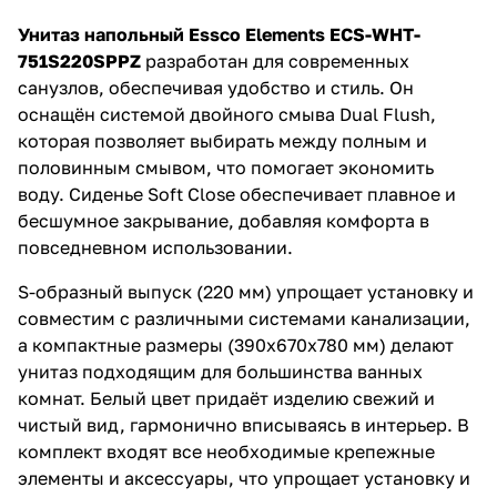
использование и лёгкость
установки. Обновите ваш
Унитаз напольный Essco Elements ECS-WHT-
санузел с этим стильным
751S220SPPZ
разработан для современных
унитазом!
санузлов, обеспечивая удобство и стиль. Он
оснащён системой двойного смыва Dual Flush,
которая позволяет выбирать между полным и
половинным смывом, что помогает экономить
воду. Сиденье Soft Close обеспечивает плавное и
бесшумное закрывание, добавляя комфорта в
повседневном использовании.
S-образный выпуск (220 мм) упрощает установку и
совместим с различными системами канализации,
а компактные размеры (390x670x780 мм) делают
унитаз подходящим для большинства ванных
комнат. Белый цвет придаёт изделию свежий и
чистый вид, гармонично вписываясь в интерьер. В
комплект входят все необходимые крепежные
элементы и аксессуары, что упрощает установку и