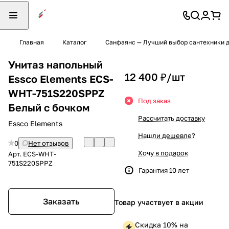
Главная
Каталог
Санфаянс — Лучший выбор сантехники д
Унитаз напольный
12 400 ₽/
шт
Essco Elements ECS-
WHT-751S220SPPZ
Под заказ
Белый с бочком
Рассчитать доставку
Essco Elements
Нашли дешевле?
0
Нет отзывов
Хочу в подарок
Арт.
ECS-WHT-
751S220SPPZ
Гарантия 10 лет
Заказать
Товар участвует в акции
Скидка 10% на