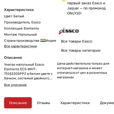
первый заказ Essco и
Jaquar — по промокод
Характеристики
ONLY10!
Цвет
:
Белый
Производитель
:
Essco
Коллекция
:
Elements
Монтаж
:
Напольный
Страна производства
:
Индия
Все товары Essco
Все характеристики
Все товары категории
Описание
Цена действительна только для
Унитаз напольный Essco
интернет-магазина и может
Elements ECS-WHT-
отличаться от цен в розничных
751S220SPPZ в белом цвете с
магазинах
бачком, системой двойного
смыва и S-образным выпуском
Все описание
(220 мм) — это практичное и
современное решение для
вашего санузла. Компактные
размеры 390x670x780 мм и
Описание
Отзывы
Характеристики
Докуме
сиденье Soft Close
обеспечивают комфортное