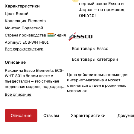
первый заказ Essco и
Характеристики
Jaquar — по промокод
Цвет
:
Белый
ONLY10!
Коллекция
:
Elements
Монтаж
:
Подвесной
Страна производства
:
Индия
Артикул
:
ECS-WHT-801
Все товары Essco
Все характеристики
Все товары категории
Описание
Раковина Essco Elements ECS-
Цена действительна только для
WHT-801 в белом цвете с
интернет-магазина и может
пьедесталом — это стильная
отличаться от цен в розничных
подвесная модель, подходящая
магазинах
для современных ванных
Все описание
комнат. Компактные размеры
555x410x205 мм и комплект
крепежных аксессуаров
обеспечивают удобство
Описание
Отзывы
Характеристики
Докуме
установки и использования.
Обновите ваш санузел с этой
элегантной раковиной с