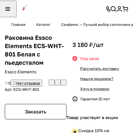
Главная
Каталог
Санфаянс — Лучший выбор сантехники д
Раковина Essco
3 180 ₽/
шт
Elements ECS-WHT-
801 Белая с
Под заказ
пьедесталом
Рассчитать доставку
Essco Elements
Нашли дешевле?
0
Нет отзывов
Хочу в подарок
Арт.
ECS-WHT-801
Гарантия 10 лет
Заказать
Товар участвует в акции
Скидка 10% на