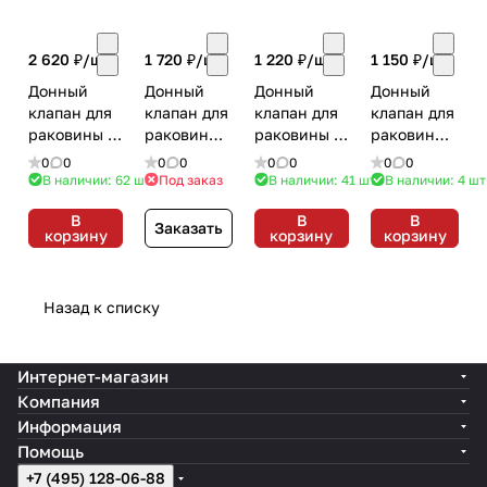
2 620 ₽/
шт
1 720 ₽/
шт
1 220 ₽/
шт
1 150 ₽/
шт
Донный
Донный
Донный
Донный
клапан для
клапан для
клапан для
клапан для
раковины с
раковины
раковины с
раковины
переливом
с
переливом
с
0
0
0
0
0
0
0
0
Jaquar ALD-
переливом
Jaquar ALD-
переливом
В наличии: 62
шт
Под заказ
В наличии: 41
шт
В наличии: 4
шт
CHR-
Jaquar
CHR-
Jaquar
В
В
В
729L130
ALD-CHR-
709L130
ALD-CHR-
Заказать
корзину
корзину
корзину
Хром
729 Хром
Хром
709 Хром
Назад к списку
Интернет-магазин
Компания
Информация
Помощь
+7 (495) 128-06-88