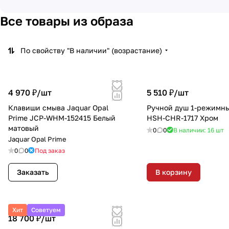
Все товары из образа
По свойству "В наличии" (возрастание)
4 970 ₽/
шт
5 510 ₽/
шт
Клавиши смыва Jaquar Opal
Ручной душ 1-режимны
Prime JCP-WHM-152415 Белый
HSH-CHR-1717 Хром
матовый
0
0
В наличии: 16
шт
Jaquar Opal Prime
0
0
Под заказ
Заказать
В корзину
Хит
Советуем
18 700 ₽/
шт