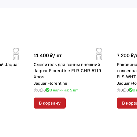
11 400 ₽/
шт
7 200 ₽/
й Jaquar
Смеситель для ванны внешний
Раковина
Jaquar Florentine FLR-CHR-5119
подвесная
Хром
FLS-WHT-
Jaquar Florentine
Jaquar Flo
0
0
В наличии: 5
шт
0
0
В 
В корзину
В корз