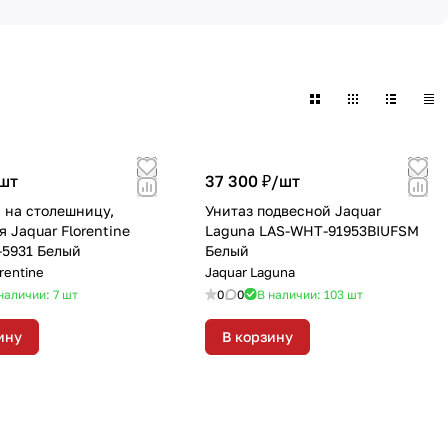
шт
37 300 ₽/
шт
 на столешницу,
Унитаз подвесной Jaquar
 Jaquar Florentine
Laguna LAS-WHT-91953BIUFSM
5931 Белый
Белый
rentine
Jaquar Laguna
наличии: 7
шт
0
0
В наличии: 103
шт
ину
В корзину