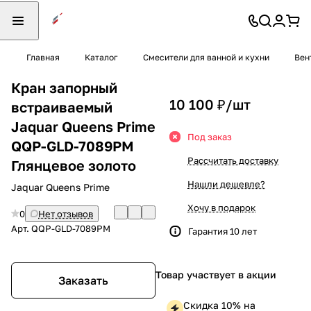
Главная
Каталог
Смесители для ванной и кухни
Вен
Кран запорный
10 100 ₽/
шт
встраиваемый
Jaquar Queens Prime
Под заказ
QQP-GLD-7089PM
Рассчитать доставку
Глянцевое золото
Нашли дешевле?
Jaquar Queens Prime
Хочу в подарок
0
Нет отзывов
Арт.
QQP-GLD-7089PM
Гарантия 10 лет
Товар участвует в акции
Заказать
Скидка 10% на