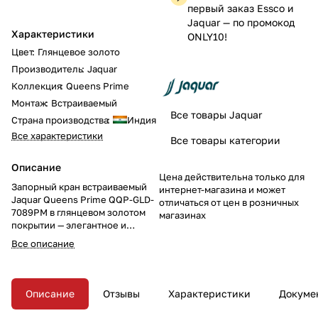
первый заказ Essco и
Jaquar — по промокод
Характеристики
ONLY10!
Цвет
:
Глянцевое золото
Производитель
:
Jaquar
Коллекция
:
Queens Prime
Монтаж
:
Встраиваемый
Все товары Jaquar
Страна производства
:
Индия
Все характеристики
Все товары категории
Описание
Цена действительна только для
Запорный кран встраиваемый
интернет-магазина и может
Jaquar Queens Prime QQP-GLD-
отличаться от цен в розничных
7089PM в глянцевом золотом
магазинах
покрытии — элегантное и
функциональное решение для
Все описание
роскошного интерьера ванной
комнаты.
Описание
Отзывы
Характеристики
Докуме