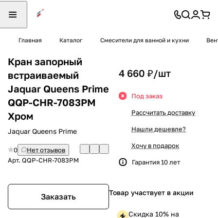
Главная
Каталог
Смесители для ванной и кухни
Вен
Кран запорный
4 660 ₽/
шт
встраиваемый
Jaquar Queens Prime
Под заказ
QQP-CHR-7083PM
Рассчитать доставку
Хром
Нашли дешевле?
Jaquar Queens Prime
Хочу в подарок
0
Нет отзывов
Арт.
QQP-CHR-7083PM
Гарантия 10 лет
Товар участвует в акции
Заказать
Скидка 10% на