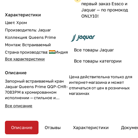
первый заказ Essco и
Jaquar — по промокод
Характеристики
ONLY10!
Цвет
:
Хром
Производитель
:
Jaquar
Коллекция
:
Queens Prime
Монтаж
:
Встраиваемый
Все товары Jaquar
Страна производства
:
Индия
Все характеристики
Все товары категории
Описание
Цена действительна только для
Запорный встраиваемый кран
интернет-магазина и может
Jaquar Queens Prime QQP-CHR-
отличаться от цен в розничных
7083PM в хромированном
магазинах
исполнении — стильное и
надёжное решение для
Все описание
управления потоком воды в
ванной комнате. Компактный и
прочный, он придаст вашему
пространству аккуратность и
Описание
Отзывы
Характеристики
Докуме
элегантность.