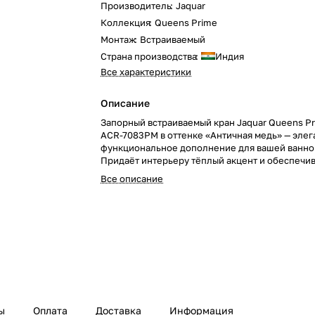
Производитель
:
Jaquar
Коллекция
:
Queens Prime
Монтаж
:
Встраиваемый
Страна производства
:
Индия
Все характеристики
Описание
Запорный встраиваемый кран Jaquar Queens P
ACR-7083PM в оттенке «Античная медь» — элег
функциональное дополнение для вашей ванно
Придаёт интерьеру тёплый акцент и обеспечи
надёжность использования.
Все описание
ы
Оплата
Доставка
Информация