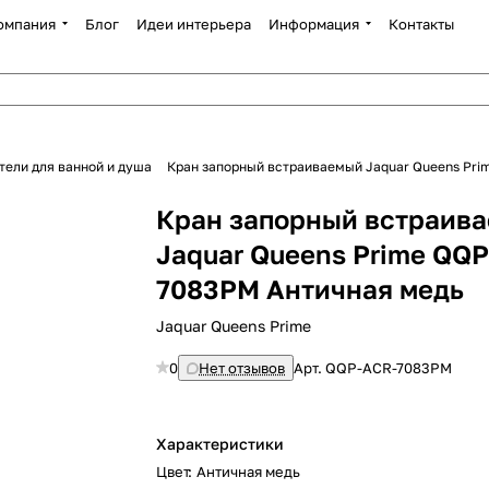
омпания
Блог
Идеи интерьера
Информация
Контакты
тели для ванной и душа
Кран запорный встраиваемый Jaquar Queens Pr
Кран запорный встраив
Jaquar Queens Prime QQ
7083PM Античная медь
Jaquar Queens Prime
0
Нет отзывов
Арт.
QQP-ACR-7083PM
Характеристики
Цвет
:
Античная медь