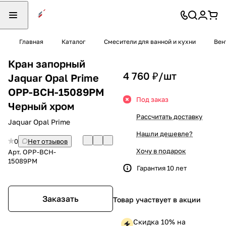
Главная
Каталог
Смесители для ванной и кухни
Вен
Кран запорный
4 760 ₽/
шт
Jaquar Opal Prime
OPP-BCH-15089PM
Под заказ
Черный хром
Рассчитать доставку
Jaquar Opal Prime
Нашли дешевле?
0
Нет отзывов
Хочу в подарок
Арт.
OPP-BCH-
15089PM
Гарантия 10 лет
Заказать
Товар участвует в акции
Скидка 10% на