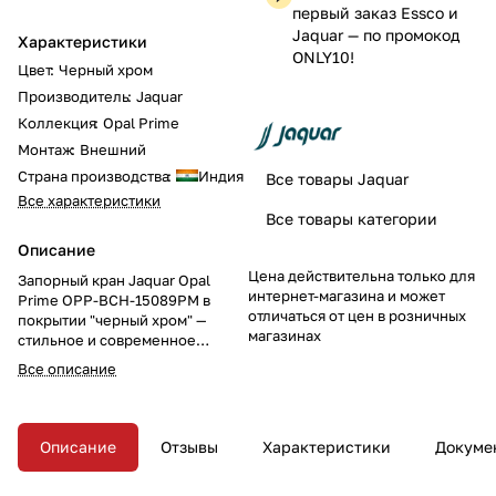
первый заказ Essco и
Jaquar — по промокод
Характеристики
ONLY10!
Цвет
:
Черный хром
Производитель
:
Jaquar
Коллекция
:
Opal Prime
Монтаж
:
Внешний
Страна производства
:
Индия
Все товары Jaquar
Все характеристики
Все товары категории
Описание
Цена действительна только для
Запорный кран Jaquar Opal
интернет-магазина и может
Prime OPP-BCH-15089PM в
отличаться от цен в розничных
покрытии "черный хром" —
магазинах
стильное и современное
решение для вашей ванной
Все описание
комнаты или кухни. Кран с
регулируемым настенным
фланцем добавит
выразительный тёмный акцент,
Описание
Отзывы
Характеристики
Докуме
подчёркивая минимализм и
утончённый стиль интерьера.