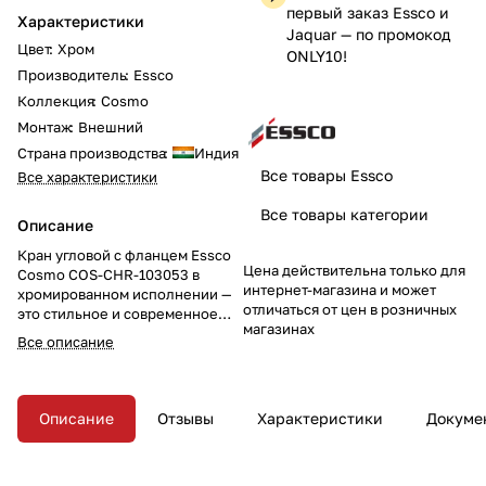
первый заказ Essco и
Характеристики
Jaquar — по промокод
Цвет
:
Хром
ONLY10!
Производитель
:
Essco
Коллекция
:
Cosmo
Монтаж
:
Внешний
Страна производства
:
Индия
Все товары Essco
Все характеристики
Все товары категории
Описание
Кран угловой с фланцем Essco
Цена действительна только для
Cosmo COS-CHR-103053 в
интернет-магазина и может
хромированном исполнении —
отличаться от цен в розничных
это стильное и современное
магазинах
решение для вашей ванной
Все описание
комнаты. Кран обеспечивает
удобство и элегантность в
использовании. Закажите этот
кран уже сегодня и добавьте
Описание
Отзывы
Характеристики
Докуме
стиль и функциональность в
ваш интерьер!