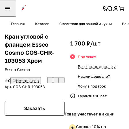
Главная
Каталог
Смесители для ванной и кухни
Вен
Кран угловой с
1 700 ₽/
шт
фланцем Essco
Cosmo COS-CHR-
Под заказ
103053 Хром
Рассчитать доставку
Essco Cosmo
Нашли дешевле?
0
Нет отзывов
Хочу в подарок
Арт.
COS-CHR-103053
Гарантия 10 лет
Заказать
Товар участвует в акции
Скидка 10% на