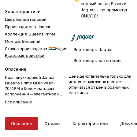
первый заказ Essco и
Jaquar — по промокод
Характеристики
ONLY10!
Цвет
:
Белый матовый
Производитель
:
Jaquar
Коллекция
:
Queens Prime
Монтаж
:
Внешний
Страна производства
:
Индия
Все товары Jaquar
Все характеристики
Все товары категории
Описание
Цена действительна только для
Кран двухходовой Jaquar
интернет-магазина и может
Queens Prime QQP-WHM-
отличаться от цен в розничных
7041PM в белом матовом
магазинах
исполнении — элегантное и
многофункциональное
Все описание
решение для вашей ванной
комнаты. Современный дизайн
и легкость управления делают
его отличным выбором для
Описание
Отзывы
Характеристики
Докуме
создания комфорта и стиля.