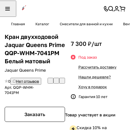
Главная
Каталог
Смесители для ванной и кухни
Вен
Кран двухходовой
7 300 ₽/
шт
Jaquar Queens Prime
QQP-WHM-7041PM
Под заказ
Белый матовый
Рассчитать доставку
Jaquar Queens Prime
Нашли дешевле?
0
Нет отзывов
Хочу в подарок
Арт.
QQP-WHM-
7041PM
Гарантия 10 лет
Заказать
Товар участвует в акции
Скидка 10% на