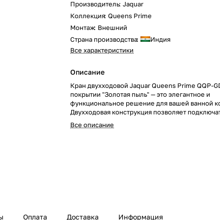
Производитель
:
Jaquar
Коллекция
:
Queens Prime
Монтаж
:
Внешний
Страна производства
:
Индия
Все характеристики
Описание
Кран двухходовой Jaquar Queens Prime QQP-G
покрытии "Золотая пыль" — это элегантное и
функциональное решение для вашей ванной к
Двухходовая конструкция позволяет подключа
дополнительные элементы, делая использова
Все описание
более удобным.
ы
Оплата
Доставка
Информация