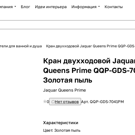
мпания
Блог
Идеи интерьера
Информация
Контакты
тели для ванной и душа
Кран двухходовой Jaquar Queens Prime QQP-GDS
Кран двухходовой Jaqua
Queens Prime QQP-GDS-
Золотая пыль
Jaquar Queens Prime
0
Нет отзывов
Арт.
QQP-GDS-7041PM
Характеристики
Цвет
:
Золотая пыль