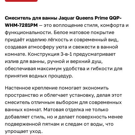
Добавьте стиль и
современность в вашу ванную
комнату с этим смесителем уже
Смеситель для ванны Jaquar Queens Prime QQP-
сегодня!
WHM-7281PM
— это воплощение стиля, комфорта и
функциональности. Белое матовое покрытие
придаёт изделию лёгкость и современный вид,
создавая атмосферу уюта и свежести в ванной
комнате. Конструкция 3-в-1 предусматривает
излив для ванны, ручной и верхний душ,
обеспечивая максимум удобства и гибкости для
принятия водных процедур.
Настенное крепление помогает экономить
пространство и облегчает установку, делая этот
смеситель отличным выбором для современных
ванных комнат. Матовая отделка не только
добавляет стиль, но и делает поверхность менее
подверженной пятнам и следам от воды, что
упрощает уход.