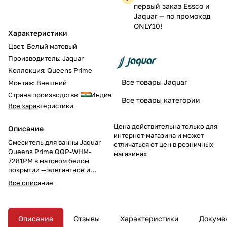
первый заказ Essco и
Jaquar — по промокод
ONLY10!
Характеристики
Цвет
:
Белый матовый
Производитель
:
Jaquar
Коллекция
:
Queens Prime
Все товары Jaquar
Монтаж
:
Внешний
Страна производства
:
Индия
Все товары категории
Все характеристики
Цена действительна только для
Описание
интернет-магазина и может
Смеситель для ванны Jaquar
отличаться от цен в розничных
Queens Prime QQP-WHM-
магазинах
7281PM в матовом белом
покрытии — элегантное и
универсальное решение 3-в-1
Все описание
для вашей ванной комнаты.
Смеситель включает излив,
возможность подключения
ручного и верхнего душа, а
Описание
Отзывы
Характеристики
Докуме
также настенное крепление.