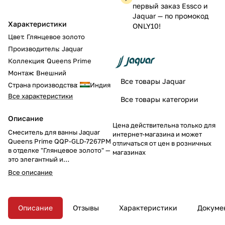
первый заказ Essco и
Jaquar — по промокод
Характеристики
ONLY10!
Цвет
:
Глянцевое золото
Производитель
:
Jaquar
Коллекция
:
Queens Prime
Монтаж
:
Внешний
Все товары Jaquar
Страна производства
:
Индия
Все характеристики
Все товары категории
Описание
Цена действительна только для
Смеситель для ванны Jaquar
интернет-магазина и может
Queens Prime QQP-GLD-7267PM
отличаться от цен в розничных
в отделке "Глянцевое золото" —
магазинах
это элегантный и
функциональный смеситель с
Все описание
возможностью подключения
ручного душа и настенным
держателем. Закажите этот
настенный смеситель уже
Описание
Отзывы
Характеристики
Докуме
сегодня и добавьте роскошь и
блеск в вашу ванную комнату!