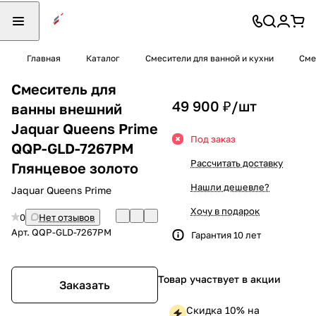
Главная
Каталог
Смесители для ванной и кухни
Сме
Смеситель для
49 900 ₽/
шт
ванны внешний
Jaquar Queens Prime
Под заказ
QQP-GLD-7267PM
Рассчитать доставку
Глянцевое золото
Нашли дешевле?
Jaquar Queens Prime
Хочу в подарок
0
Нет отзывов
Арт.
QQP-GLD-7267PM
Гарантия 10 лет
Товар участвует в акции
Заказать
Скидка 10% на