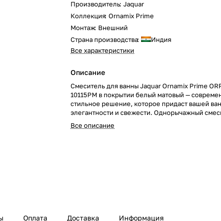
Производитель
:
Jaquar
Коллекция
:
Ornamix Prime
Монтаж
:
Внешний
Страна производства
:
Индия
Все характеристики
Описание
Смеситель для ванны Jaquar Ornamix Prime O
10115PM в покрытии белый матовый — совреме
стильное решение, которое придаст вашей ва
элегантности и свежести. Однорычажный смес
возможностью подключения наружной душево
Все описание
обеспечивает удобство и минимализм.
ы
Оплата
Доставка
Информация