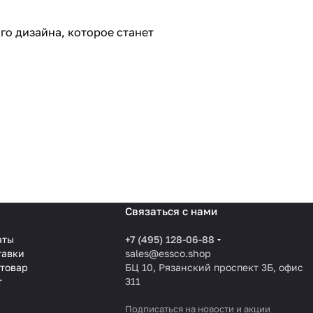
го дизайна, которое станет
Связаться с нами
аты
+7 (495) 128-06-88
тавки
sales@essco.shop
 товар
БЦ 10, Рязанский проспект 3Б, офис
т
311
Подписаться
на новости и акции