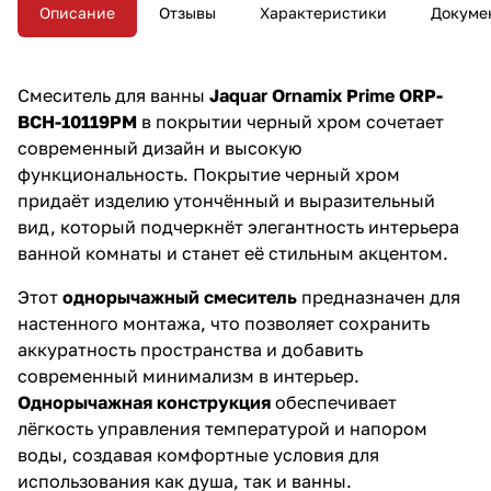
интерьеру выразительности и
Описание
Отзывы
Характеристики
Докуме
подчёркивает элегантный
стиль.
Смеситель для ванны
Jaquar Ornamix Prime ORP-
BCH-10119PM
в покрытии черный хром сочетает
современный дизайн и высокую
функциональность. Покрытие черный хром
придаёт изделию утончённый и выразительный
вид, который подчеркнёт элегантность интерьера
ванной комнаты и станет её стильным акцентом.
Этот
однорычажный смеситель
предназначен для
настенного монтажа, что позволяет сохранить
аккуратность пространства и добавить
современный минимализм в интерьер.
Однорычажная конструкция
обеспечивает
лёгкость управления температурой и напором
воды, создавая комфортные условия для
использования как душа, так и ванны.