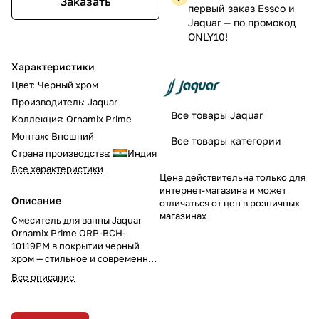
Заказать
первый заказ Essco и
Jaquar — по промокод
ONLY10!
Характеристики
Цвет
:
Черный хром
Производитель
:
Jaquar
Все товары Jaquar
Коллекция
:
Ornamix Prime
Монтаж
:
Внешний
Все товары категории
Страна производства
:
Индия
Все характеристики
Цена действительна только для
интернет-магазина и может
Описание
отличаться от цен в розничных
магазинах
Смеситель для ванны Jaquar
Ornamix Prime ORP-BCH-
10119PM в покрытии черный
хром — стильное и современное
решение для вашей ванной
Все описание
комнаты. Однорычажный
смеситель для ванны и душа с
настенным монтажом добавляет