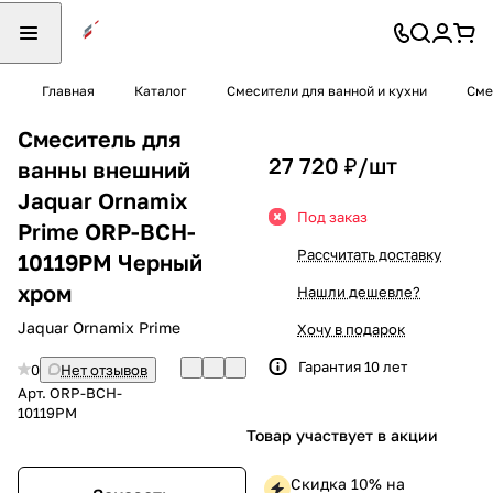
Главная
Каталог
Смесители для ванной и кухни
Сме
Смеситель для
27 720 ₽/
шт
ванны внешний
Jaquar Ornamix
Под заказ
Prime ORP-BCH-
Рассчитать доставку
10119PM Черный
хром
Нашли дешевле?
Jaquar Ornamix Prime
Хочу в подарок
Гарантия 10 лет
0
Нет отзывов
Арт.
ORP-BCH-
10119PM
Товар участвует в акции
Скидка 10% на