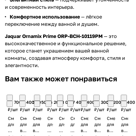
и современность интерьера.
Комфортное использование
— лёгкое
переключение между ванной и душем.
Jaquar Ornamix Prime ORP-BCH-10119PM
— это
высококачественное и функциональное решение,
которое станет украшением вашей ванной
комнаты, создавая атмосферу комфорта, стиля и
элегантности.
Вам также может понравиться
41 700
55 400.40
134 500
26 200
43 000
17 400
57 400
20 300
38 200
57 400
₽/
шт
₽/
шт
₽/
шт
₽/
шт
₽/
шт
₽/
шт
₽/
шт
₽/
шт
₽/
шт
₽/
шт
Смеситель
Смеситель
Смеситель
Смеситель
Смеситель
Смеситель
Смеситель
Смеситель
Смеситель
Смеси
для
для
для
для
для
для
для
для
для
для
ванны
ванны
ванны
ванны
ванны
ванны
ванны
ванны
ванны
ванны