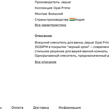
Производитель
:
Jaquar
Коллекция
:
Opal Prime
Монтаж
:
Внешний
Страна производства
:
Индия
Все характеристики
Описание
Внешний смеситель для ванны Jaquar Opal Pr
15119PM в покрытии "черный хром" — современ
стильное решение для вашей ванной комнаты.
Однорычажный смеситель, предназначенный 
настенного монтажа, добавит элегантный акце
Все описание
подчеркнёт минимализм вашего интерьера.
ы
Оплата
Доставка
Информация