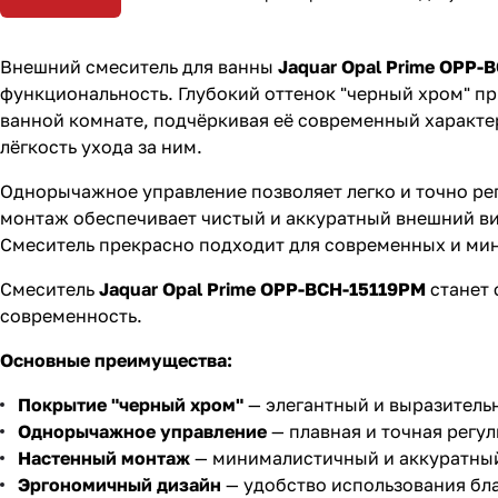
Внешний смеситель для ванны
Jaquar Opal Prime OPP-
функциональность. Глубокий оттенок "черный хром" п
ванной комнате, подчёркивая её современный характер
лёгкость ухода за ним.
Однорычажное управление позволяет легко и точно ре
монтаж обеспечивает чистый и аккуратный внешний ви
Смеситель прекрасно подходит для современных и мин
Смеситель
Jaquar Opal Prime OPP-BCH-15119PM
станет 
современность.
Основные преимущества:
Покрытие "черный хром"
— элегантный и выразитель
Однорычажное управление
— плавная и точная регу
Настенный монтаж
— минималистичный и аккуратный
Эргономичный дизайн
— удобство использования бл