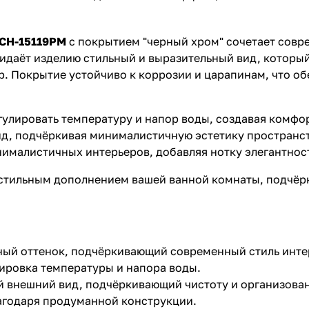
BCH-15119PM
с покрытием "черный хром" сочетает совр
ридаёт изделию стильный и выразительный вид, которы
. Покрытие устойчиво к коррозии и царапинам, что об
гулировать температуру и напор воды, создавая комфо
д, подчёркивая минималистичную эстетику пространст
ималистичных интерьеров, добавляя нотку элегантност
стильным дополнением вашей ванной комнаты, подчёрк
ный оттенок, подчёркивающий современный стиль инте
лировка температуры и напора воды.
 внешний вид, подчёркивающий чистоту и организован
агодаря продуманной конструкции.