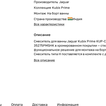
Производитель
:
Jaquar
Коллекция
:
Kubix Prime
Монтаж
:
На борт ванны
Страна производства
:
Индия
Все характеристики
Описание
Смеситель для ванны Jaquar Kubix Prime KUP-
35275PMSHK в хромированном покрытии — сти
функциональное решение для монтажа на борт
Смеситель типа H поставляется в комплекте с
гарнитуром, добавляя удобство и элегантност
Все описание
интерьеру.
ы
Оплата
Доставка
Информация