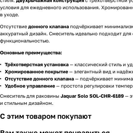
стиля.
Двухрычажная конструкция
с трёхотверстной у
условия для ежедневного использования. Хромированн
в уходе.
Отсутствие
донного клапана
подчёркивает минимализм 
аккуратный дизайн. Смеситель идеально подходит для
функциональностью.
Основные преимущества:
Трёхотверстная установка
— классический стиль и у
Хромированное покрытие
— элегантный вид и надёж
Отсутствие донного клапана
— подчёркивает минима
Удобное управление
— простота регулировки темпер
Смеситель для раковины
Jaquar Solo SOL-CHR-6189
— э
и стильным дизайном.
С этим товаром покупают
Вам также может понравиться