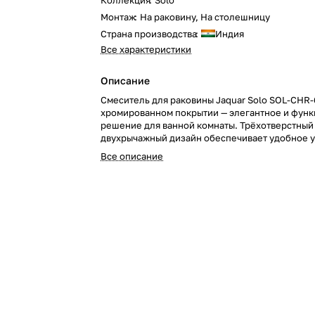
Коллекция
:
Solo
Монтаж
:
На раковину, На столешницу
Страна производства
:
Индия
Все характеристики
Описание
Смеситель для раковины Jaquar Solo SOL-CHR-
хромированном покрытии — элегантное и фун
решение для ванной комнаты. Трёхотверстный
двухрычажный дизайн обеспечивает удобное у
отсутствие донного клапана делает изделие е
Все описание
стильным и минималистичным.