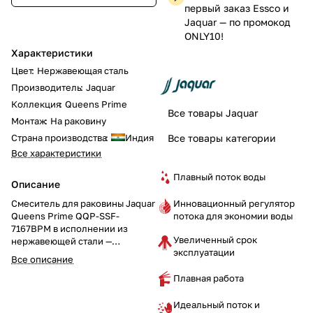
первый заказ Essco и
Jaquar — по промокод
ONLY10!
Характеристики
Цвет
:
Нержавеющая сталь
Производитель
:
Jaquar
Коллекция
:
Queens Prime
Все товары Jaquar
Монтаж
:
На раковину
Страна производства
:
Индия
Все товары категории
Все характеристики
Плавный поток воды
Описание
Инновационный регулятор
Смеситель для раковины Jaquar
потока для экономии воды
Queens Prime QQP-SSF-
7167BPM в исполнении из
Увеличенный срок
нержавеющей стали —
эксплуатации
моноблочный смеситель без
Все описание
донного клапана, с гибкими
Плавная работа
шлангами длиной 375 мм.
Добавьте современность и
долговечность в вашу ванную
Идеальный поток и