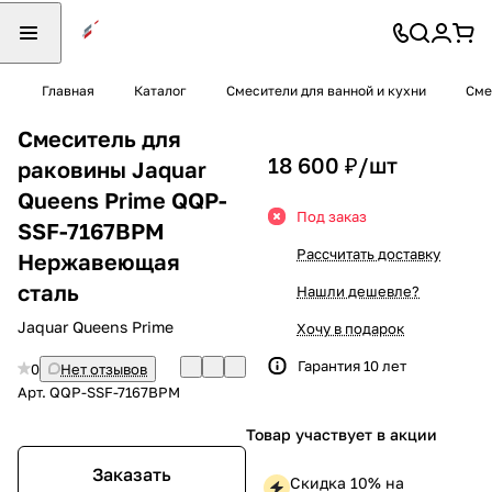
Главная
Каталог
Смесители для ванной и кухни
Сме
Смеситель для
18 600 ₽/
шт
раковины Jaquar
Queens Prime QQP-
Под заказ
SSF-7167BPM
Рассчитать доставку
Нержавеющая
сталь
Нашли дешевле?
Jaquar Queens Prime
Хочу в подарок
Гарантия 10 лет
0
Нет отзывов
Арт.
QQP-SSF-7167BPM
Товар участвует в акции
Заказать
Скидка 10% на