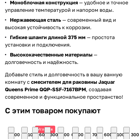
Моноблочная конструкция
— удобное и точное
управление температурой и напором воды.
Нержавеющая сталь
— современный вид и
высокая устойчивость к коррозии.
Гибкие шланги длиной 375 мм
— простота
установки и подключения.
Высококачественные материалы
—
долговечность и надёжность.
Добавьте стиль и долговечность в вашу ванную
комнату с
смесителем для раковины Jaquar
Queens Prime QQP-SSF-7167BPM
, создавая
современное и функциональное пространство!
С этим товаром покупают
Угловая
3 200
22 100
9 600
9 300
7 300
6 200
23 700
11 600
20 100
20 300