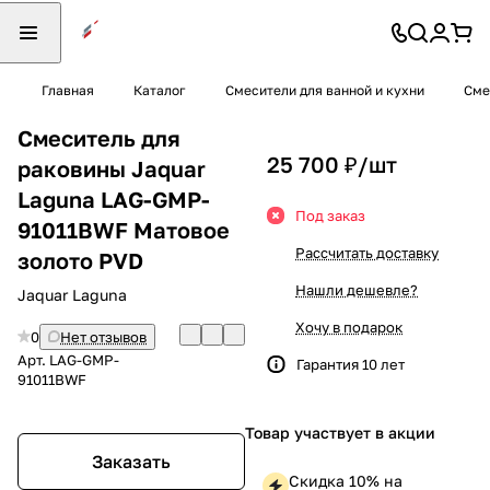
Главная
Каталог
Смесители для ванной и кухни
Сме
Смеситель для
25 700 ₽/
шт
раковины Jaquar
Laguna LAG-GMP-
Под заказ
91011BWF Матовое
Рассчитать доставку
золото PVD
Нашли дешевле?
Jaquar Laguna
Хочу в подарок
0
Нет отзывов
Арт.
LAG-GMP-
Гарантия 10 лет
91011BWF
Товар участвует в акции
Заказать
Скидка 10% на