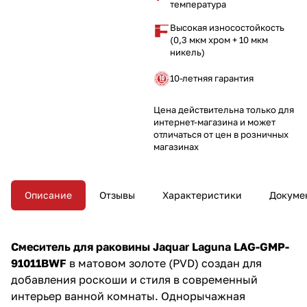
температура
установки. Минималистичный
дизайн без сливного набора
Высокая износостойкость
подчёркивает изысканность
(0,3 мкм хром + 10 мкм
смесителя. Обновите ваш
никель)
санузел этим роскошным
решением!
10-летняя гарантия
Цена действительна только для
интернет-магазина и может
отличаться от цен в розничных
магазинах
Описание
Отзывы
Характеристики
Докуме
Смеситель для раковины Jaquar Laguna LAG-GMP-
91011BWF
в матовом золоте (PVD) создан для
добавления роскоши и стиля в современный
интерьер ванной комнаты. Однорычажная