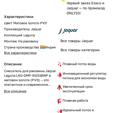
первый заказ Essco и
Jaquar — по промокод
ONLY10!
Характеристики
Цвет
:
Матовое золото PVD
Производитель
:
Jaquar
Коллекция
:
Laguna
Все товары Jaquar
Монтаж
:
На раковину
Страна производства
:
Индия
Все товары категории
Все характеристики
Плавный поток воды
Описание
Смеситель для раковины Jaquar
Инновационный регулятор
Laguna LAG-GMP-91011BWF в
потока для экономии воды
матовом золоте (PVD) — это
элегантное и современное
Увеличенный срок
решение для вашей ванной
эксплуатации
Все описание
комнаты. Однорычажная
конструкция, основание (base
Плавная работа
flange) и 450-мм гибкие шланги
обеспечивают комфорт в
Идеальный поток и
использовании и простоту