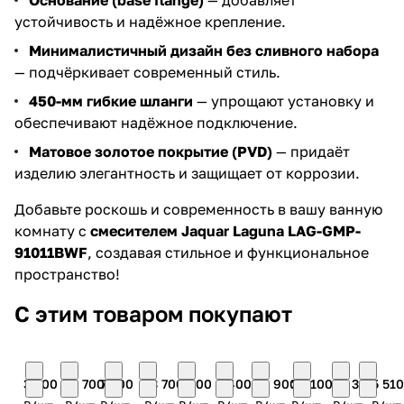
Основание (base flange)
— добавляет
устойчивость и надёжное крепление.
Минималистичный дизайн без сливного набора
— подчёркивает современный стиль.
450-мм гибкие шланги
— упрощают установку и
обеспечивают надёжное подключение.
Матовое золотое покрытие (PVD)
— придаёт
изделию элегантность и защищает от коррозии.
Добавьте роскошь и современность в вашу ванную
комнату с
смесителем Jaquar Laguna LAG-GMP-
91011BWF
, создавая стильное и функциональное
пространство!
С этим товаром покупают
3 200
13 700
7 200
13 700
7 300
7 400
10 900
20 100
20 300
5 510