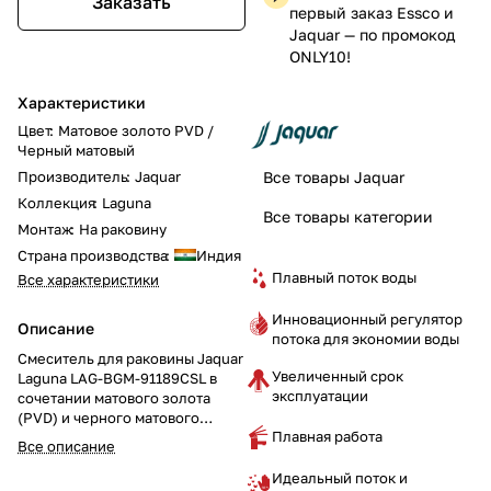
Заказать
первый заказ Essco и
Jaquar — по промокод
ONLY10!
Характеристики
Цвет
:
Матовое золото PVD /
Черный матовый
Производитель
:
Jaquar
Все товары Jaquar
Коллекция
:
Laguna
Все товары категории
Монтаж
:
На раковину
Страна производства
:
Индия
Плавный поток воды
Все характеристики
Инновационный регулятор
Описание
потока для экономии воды
Смеситель для раковины Jaquar
Увеличенный срок
Laguna LAG-BGM-91189CSL в
эксплуатации
сочетании матового золота
(PVD) и черного матового
Плавная работа
покрытия — это трёхотверстный
Все описание
смеситель с литым изливом и
рычажными ручками, который
Идеальный поток и