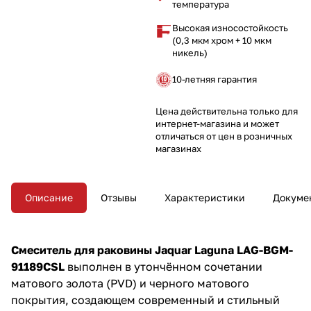
добавляет элегантность и
температура
изысканность в вашу ванную
Высокая износостойкость
комнату. Поставляется без
(0,3 мкм хром + 10 мкм
системы слива с нажимной
никель)
пробкой.
10-летняя гарантия
Цена действительна только для
интернет-магазина и может
отличаться от цен в розничных
магазинах
Описание
Отзывы
Характеристики
Докуме
Смеситель для раковины Jaquar Laguna LAG-BGM-
91189CSL
выполнен в утончённом сочетании
матового золота (PVD) и черного матового
покрытия, создающем современный и стильный