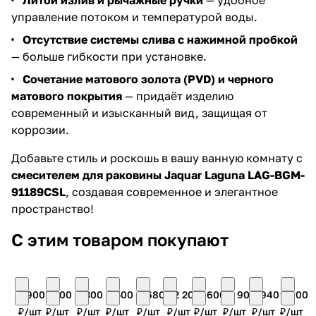
Литой излив и рычажные ручки
— удобное
управление потоком и температурой воды.
Отсутствие системы слива с нажимной пробкой
— больше гибкости при установке.
Сочетание матового золота (PVD) и черного
матового покрытия
— придаёт изделию
современный и изысканный вид, защищая от
коррозии.
Добавьте стиль и роскошь в вашу ванную комнату с
смесителем для раковины Jaquar Laguna LAG-BGM-
91189CSL
, создавая современное и элегантное
пространство!
С этим товаром покупают
7 900
7 300
7 300
6 500
4 680
42 200
11 600
10 900
5 940
9 400
₽/
шт
₽/
шт
₽/
шт
₽/
шт
₽/
шт
₽/
шт
₽/
шт
₽/
шт
₽/
шт
₽/
шт