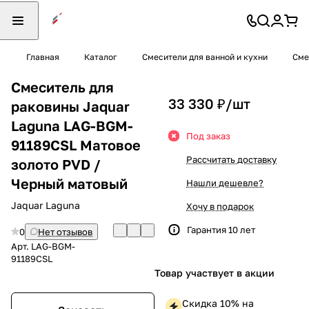
Главная
Каталог
Смесители для ванной и кухни
Сме
Смеситель для
33 330 ₽/
шт
раковины Jaquar
Laguna LAG-BGM-
Под заказ
91189CSL Матовое
Рассчитать доставку
золото PVD /
Черный матовый
Нашли дешевле?
Jaquar Laguna
Хочу в подарок
Гарантия 10 лет
0
Нет отзывов
Арт.
LAG-BGM-
91189CSL
Товар участвует в акции
Скидка 10% на