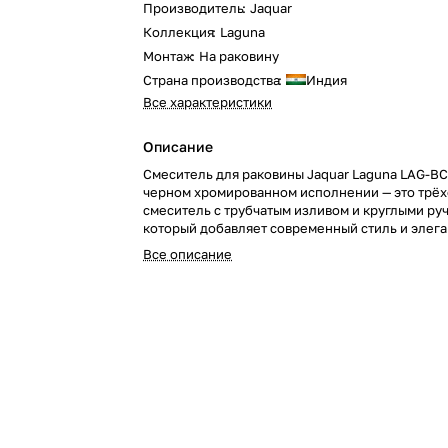
Производитель
:
Jaquar
Коллекция
:
Laguna
Монтаж
:
На раковину
Страна производства
:
Индия
Все характеристики
Описание
Смеситель для раковины Jaquar Laguna LAG-B
черном хромированном исполнении — это трё
смеситель с трубчатым изливом и круглыми ру
который добавляет современный стиль и элега
вашу ванную комнату. Поставляется без систем
Все описание
нажимной пробкой.