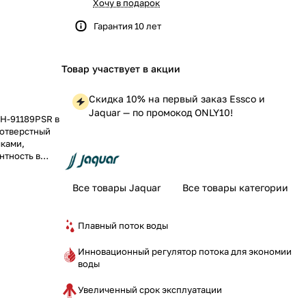
Хочу в подарок
Гарантия 10 лет
Товар участвует в акции
Скидка 10% на первый заказ Essco и
Jaquar — по промокод ONLY10!
CH-91189PSR в
хотверстный
чками,
нтность в
ы слива с
Все товары Jaquar
Все товары категории
Плавный поток воды
Инновационный регулятор потока для экономии
воды
Увеличенный срок эксплуатации