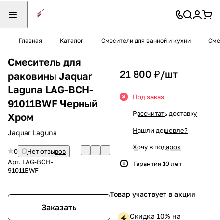
Главная
Каталог
Смесители для ванной и кухни
Сме
Смеситель для
21 800 ₽/
шт
раковины Jaquar
Laguna LAG-BCH-
Под заказ
91011BWF Черный
Рассчитать доставку
Хром
Нашли дешевле?
Jaquar Laguna
Хочу в подарок
0
Нет отзывов
Арт.
LAG-BCH-
Гарантия 10 лет
91011BWF
Товар участвует в акции
Заказать
Скидка 10% на