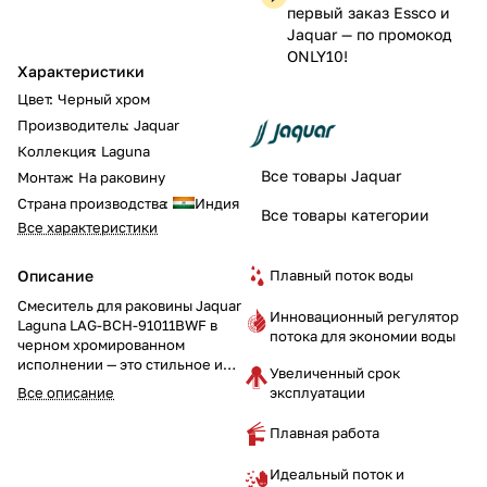
первый заказ Essco и
Jaquar — по промокод
ONLY10!
Характеристики
Цвет
:
Черный хром
Производитель
:
Jaquar
Коллекция
:
Laguna
Все товары Jaquar
Монтаж
:
На раковину
Страна производства
:
Индия
Все товары категории
Все характеристики
Плавный поток воды
Описание
Смеситель для раковины Jaquar
Инновационный регулятор
Laguna LAG-BCH-91011BWF в
потока для экономии воды
черном хромированном
исполнении — это стильное и
Увеличенный срок
современное решение для
эксплуатации
Все описание
вашей ванной комнаты.
Однорычажная конструкция,
Плавная работа
основание (base flange) и 450-
мм гибкие шланги
Идеальный поток и
обеспечивают лёгкость