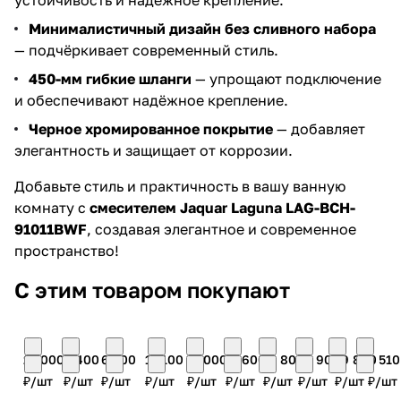
устойчивость и надёжное крепление.
Минималистичный дизайн без сливного набора
— подчёркивает современный стиль.
450-мм гибкие шланги
— упрощают подключение
и обеспечивают надёжное крепление.
Черное хромированное покрытие
— добавляет
элегантность и защищает от коррозии.
Добавьте стиль и практичность в вашу ванную
комнату с
смесителем Jaquar Laguna LAG-BCH-
91011BWF
, создавая элегантное и современное
пространство!
С этим товаром покупают
21 000
6 400
6 200
17 100
11 000
11 600
12 800
10 900
19 800
5 510
₽/
шт
₽/
шт
₽/
шт
₽/
шт
₽/
шт
₽/
шт
₽/
шт
₽/
шт
₽/
шт
₽/
шт