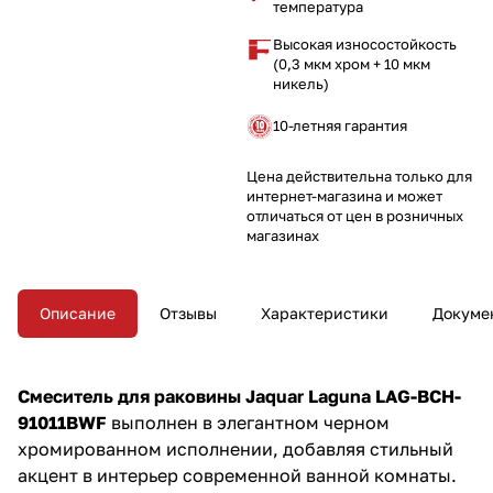
температура
установки и комфорт в
использовании.
Высокая износостойкость
Минималистичный дизайн без
(0,3 мкм хром + 10 мкм
сливного набора подчёркивает
никель)
элегантность смесителя.
Обновите ваш санузел этим
10-летняя гарантия
изысканным смесителем!
Цена действительна только для
интернет-магазина и может
отличаться от цен в розничных
магазинах
Описание
Отзывы
Характеристики
Докуме
Смеситель для раковины Jaquar Laguna LAG-BCH-
91011BWF
выполнен в элегантном черном
хромированном исполнении, добавляя стильный
акцент в интерьер современной ванной комнаты.