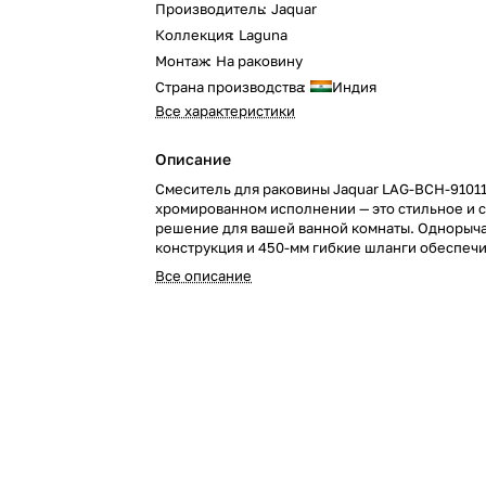
Производитель
:
Jaquar
Коллекция
:
Laguna
Монтаж
:
На раковину
Страна производства
:
Индия
Все характеристики
Описание
Смеситель для раковины Jaquar LAG-BCH-9101
хромированном исполнении — это стильное и
решение для вашей ванной комнаты. Однорыч
конструкция и 450-мм гибкие шланги обеспеч
удобство использования и легкость установки
Все описание
не оснащен сливным набором, что придает ем
минималистичный вид. Обновите ваш санузел 
элегантным смесителем!