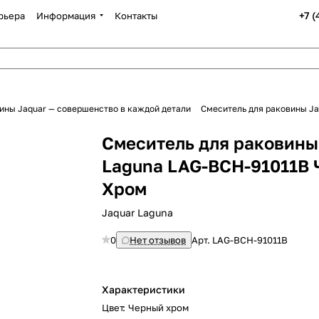
+7 
рьера
Информация
Контакты
ины Jaquar — совершенство в каждой детали
Смеситель для раковины J
Смеситель для раковины
Laguna LAG-BCH-91011B
Хром
Jaquar Laguna
0
Нет отзывов
Арт.
LAG-BCH-91011B
Характеристики
Цвет
:
Черный хром