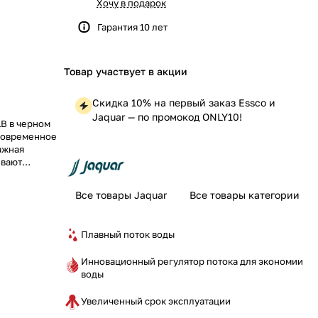
Хочу в подарок
Гарантия 10 лет
Товар участвует в акции
Скидка 10% на первый заказ Essco и
Jaquar — по промокод ONLY10!
1B в черном
 современное
ажная
ивают
. Смеситель
у
Все товары Jaquar
Все товары категории
этим
Плавный поток воды
Инновационный регулятор потока для экономии
воды
Увеличенный срок эксплуатации