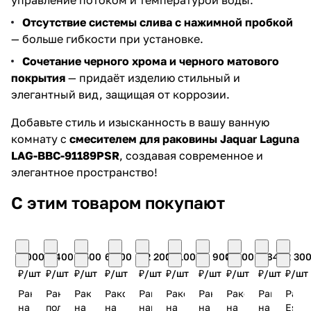
управление потоком и температурой воды.
Отсутствие системы слива с нажимной пробкой
— больше гибкости при установке.
Сочетание черного хрома и черного матового
покрытия
— придаёт изделию стильный и
элегантный вид, защищая от коррозии.
Добавьте стиль и изысканность в вашу ванную
комнату с
смесителем для раковины Jaquar Laguna
LAG-BBC-91189PSR
, создавая современное и
элегантное пространство!
С этим товаром покупают
7 000
6 400
6 500
6 200
42 200
17 100
10 900
8 600
5 840
2 30
₽/
шт
₽/
шт
₽/
шт
₽/
шт
₽/
шт
₽/
шт
₽/
шт
₽/
шт
₽/
шт
₽/
шт
Раковина
Раковина
Раковина
Раковина
Раковина
Раковина
Раковина
Раковина
Раковина
Рако
на
полувстраиваемая
на
на
напольная
на
на
на
на
Essc