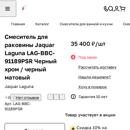
Главная
Каталог
Смесители для ванной и кухни
Сме
Смеситель для
35 400 ₽/
шт
раковины Jaquar
Laguna LAG-BBC-
Под заказ
91189PSR Черный
Рассчитать доставку
хром / черный
матовый
Нашли дешевле?
Jaquar Laguna
Хочу в подарок
Гарантия 10 лет
0
Нет отзывов
Арт.
LAG-BBC-
91189PSR
Товар участвует в акции
Скидка 10% на