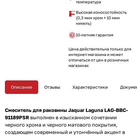
добавляет стиль и элегантность
температура
в вашу ванную комнату.
Высокая износостойкость
Поставляется без системы
(0,3 мкм хром + 10 мкм
слива с нажимной пробкой.
никель)
10-летняя гарантия
Цена действительна только для
интернет-магазина и может
отличаться от цен в розничных
магазинах
Описание
Отзывы
Характеристики
Докуме
Смеситель для раковины Jaquar Laguna LAG-BBC-
91189PSR
выполнен в изысканном сочетании
черного хрома и черного матового покрытия,
создающем современный и утончённый акцент в