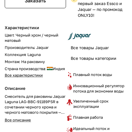
Заказать
первый заказ Essco и
Jaquar — по промокод
ONLY10!
Характеристики
Цвет
:
Черный хром / черный
матовый
Производитель
:
Jaquar
Все товары Jaquar
Коллекция
:
Laguna
Все товары категории
Монтаж
:
На раковину
Страна производства
:
Индия
Плавный поток воды
Все характеристики
Инновационный регулятор
Описание
потока для экономии воды
Смеситель для раковины Jaquar
Увеличенный срок
Laguna LAG-BBC-91189PSR в
эксплуатации
сочетании черного хрома и
черного матового покрытия —
Плавная работа
это трёхотверстный смеситель
Все описание
с трубчатым изливом и
круглыми ручками, который
Идеальный поток и