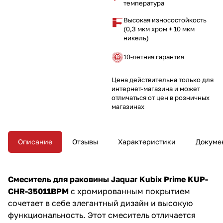
управление, прочные шланги
температура
длиной 375 мм и
минималистичный дизайн
Высокая износостойкость
обеспечивают комфорт и
(0,3 мкм хром + 10 мкм
удобство использования.
никель)
10-летняя гарантия
Цена действительна только для
интернет-магазина и может
отличаться от цен в розничных
магазинах
Описание
Отзывы
Характеристики
Докуме
Смеситель для раковины Jaquar Kubix Prime KUP-
CHR-35011BPM
с хромированным покрытием
сочетает в себе элегантный дизайн и высокую
функциональность. Этот смеситель отличается