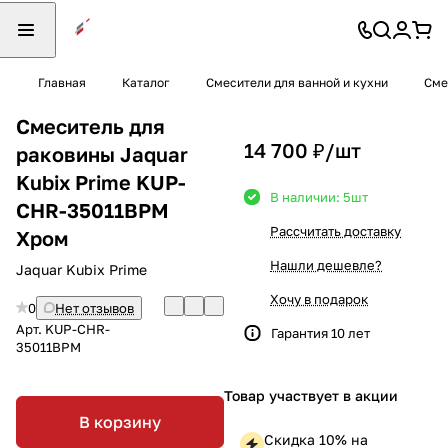
Главная
Каталог
Смесители для ванной и кухни
Сме
Смеситель для
14 700 ₽/
шт
раковины Jaquar
Kubix Prime KUP-
В наличии: 5
шт
CHR-35011BPM
Рассчитать доставку
Хром
Нашли дешевле?
Jaquar Kubix Prime
Хочу в подарок
0
Нет отзывов
Арт.
KUP-CHR-
Гарантия 10 лет
35011BPM
Товар участвует в акции
В корзину
Скидка 10% на