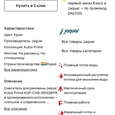
первый заказ Essco и
Купить в 1 клик
Jaquar — по промокод
ONLY10!
Характеристики
Цвет
:
Хром
Производитель
:
Jaquar
Все товары Jaquar
Коллекция
:
Kubix Prime
Все товары категории
Монтаж
:
На раковину, На
столешницу
Страна производства
:
Индия
Плавный поток воды
Все характеристики
Инновационный регулятор
потока для экономии воды
Описание
Увеличенный срок
Смеситель для раковины Jaquar
эксплуатации
Kubix Prime KUP-CHR-35011BPM
в хромированном исполнении —
стильное и современное
Плавная работа
решение для вашей ванной
Все описание
комнаты. Однорычажное
Идеальный поток и