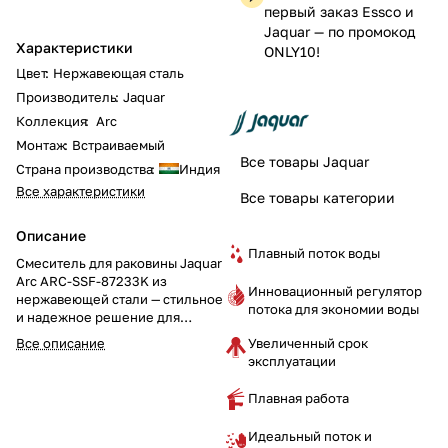
первый заказ Essco и
Jaquar — по промокод
Характеристики
ONLY10!
Цвет
:
Нержавеющая сталь
Производитель
:
Jaquar
Коллекция
:
Arc
Монтаж
:
Встраиваемый
Все товары Jaquar
Страна производства
:
Индия
Все характеристики
Все товары категории
Описание
Плавный поток воды
Смеситель для раковины Jaquar
Arc ARC-SSF-87233K из
Инновационный регулятор
нержавеющей стали — стильное
потока для экономии воды
и надежное решение для
ванной комнаты. Встраиваемая
Увеличенный срок
Все описание
конструкция, управление
эксплуатации
джойстиком и
минималистичный дизайн
Плавная работа
делают этот смеситель
отличным выбором для
Идеальный поток и
современного интерьера.