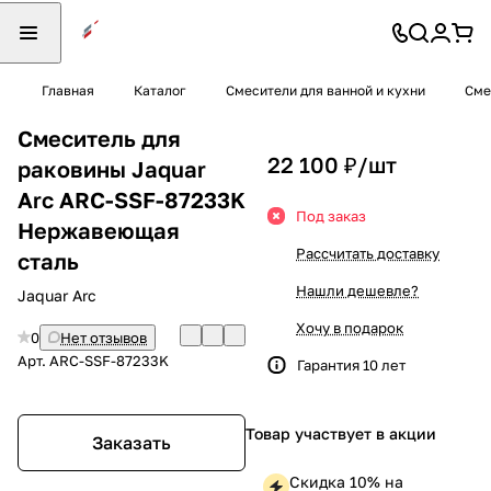
Главная
Каталог
Смесители для ванной и кухни
Сме
Смеситель для
22 100 ₽/
шт
раковины Jaquar
Arc ARC-SSF-87233K
Под заказ
Нержавеющая
Рассчитать доставку
сталь
Нашли дешевле?
Jaquar Arc
Хочу в подарок
0
Нет отзывов
Арт.
ARC-SSF-87233K
Гарантия 10 лет
Товар участвует в акции
Заказать
Скидка 10% на