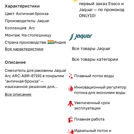
первый заказ Essco и
Характеристики
Jaquar — по промокод
Цвет
:
Античная бронза
ONLY10!
Производитель
:
Jaquar
Коллекция
:
Arc
Монтаж
:
На столешницу
Страна производства
:
Индия
Все товары Jaquar
Все характеристики
Все товары категории
Описание
Смеситель для раковины Jaquar
Плавный поток воды
Arc ARC-ABR-87191 в покрытии
"античная бронза" —
изысканное решение для
Инновационный регулятор
вашей ванной комнаты.
потока для экономии воды
Все описание
Трехотверстная установка и
Увеличенный срок
наличие донного клапана
эксплуатации
обеспечивают удобство и
элегантность в использовании.
Плавная работа
Идеальный поток и