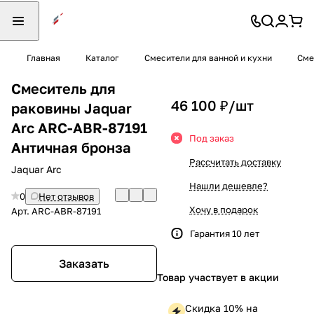
Главная
Каталог
Смесители для ванной и кухни
Сме
Смеситель для
46 100 ₽/
шт
раковины Jaquar
Arc ARC-ABR-87191
Под заказ
Античная бронза
Рассчитать доставку
Jaquar Arc
Нашли дешевле?
0
Нет отзывов
Хочу в подарок
Арт.
ARC-ABR-87191
Гарантия 10 лет
Заказать
Товар участвует в акции
Скидка 10% на