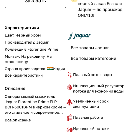
Заказать
первый заказ Essco и
Jaquar — по промокод
ONLY10!
Характеристики
Цвет
:
Черный хром
Производитель
:
Jaquar
Все товары Jaquar
Коллекция
:
Florentine Prime
Монтаж
:
На раковину, На
Все товары категории
столешницу
Страна производства
:
Индия
Плавный поток воды
Все характеристики
Инновационный регулятор
Описание
потока для экономии воды
Однорычажный смеситель
Увеличенный срок
Jaquar Florentine Prime FLP-
эксплуатации
BCH-5001BPM в черном хроме —
это стильное и современное
Плавная работа
решение для вашей раковины в
Все описание
ванной. Оснащен 375-мм
гибкими шлангами для легкого
Идеальный поток и