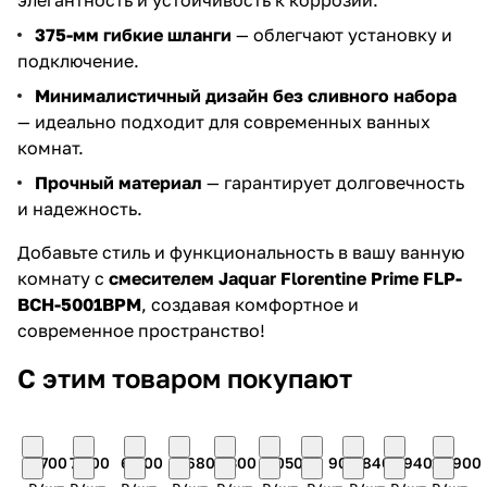
элегантность и устойчивость к коррозии.
375-мм гибкие шланги
— облегчают установку и
подключение.
Минималистичный дизайн без сливного набора
— идеально подходит для современных ванных
комнат.
Прочный материал
— гарантирует долговечность
и надежность.
Добавьте стиль и функциональность в вашу ванную
комнату с
смесителем Jaquar Florentine Prime FLP-
BCH-5001BPM
, создавая комфортное и
современное пространство!
С этим товаром покупают
7 700
7 200
6 200
4 680
7 300
5 050
10 900
5 840
5 940
13 900