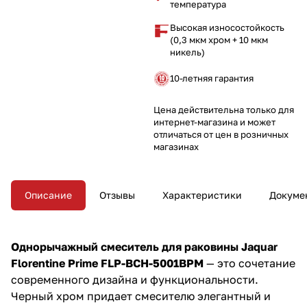
подключения и максимального
температура
удобства. Обновите вашу
Высокая износостойкость
ванную комнату этим
(0,3 мкм хром + 10 мкм
элегантным смесителем!
никель)
10-летняя гарантия
Цена действительна только для
интернет-магазина и может
отличаться от цен в розничных
магазинах
Описание
Отзывы
Характеристики
Докуме
Однорычажный смеситель для раковины Jaquar
Florentine Prime FLP-BCH-5001BPM
— это сочетание
современного дизайна и функциональности.
Черный хром придает смесителю элегантный и