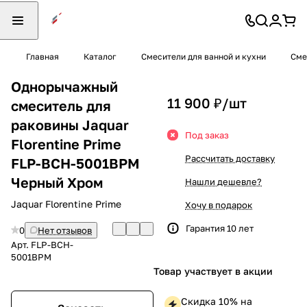
Главная
Каталог
Смесители для ванной и кухни
Сме
Однорычажный
11 900 ₽/
шт
смеситель для
раковины Jaquar
Под заказ
Florentine Prime
Рассчитать доставку
FLP-BCH-5001BPM
Черный Хром
Нашли дешевле?
Jaquar Florentine Prime
Хочу в подарок
Гарантия 10 лет
0
Нет отзывов
Арт.
FLP-BCH-
5001BPM
Товар участвует в акции
Скидка 10% на